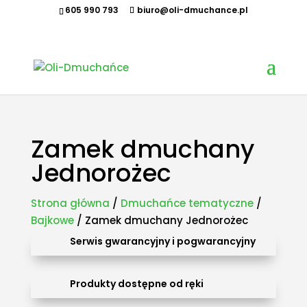
605 990 793
biuro@oli-dmuchance.pl
Oferujemy zamki dmuchane, zjeżdżalnie dmuchane, zjeżdżalnie wodne, dmuchane place zabaw,
tory przeszkód, zamki weselne, parki wodne dmuchane, namioty dmuchane, hale namiotowe,
wynajem dmuchańców, organizacja imprez plenerowych, piana party, popcorn, wata cukrowa,
granita, maszyny gastronomiczne, park trampolin, snowtubing, parki linowe, ścianki
wspinaczkowe, sale zabaw, plastikowe place zabaw, innowacyjne place zabaw, obsługa eventów z
animatorem, produkcja dmuchańców, sprzedaż dmuchańców. Działamy w całej Polsce.
Organizowaliśmy imprezy w takich miastach jak: Kraków, Katowice, Wieliczka, Oświęcim, Sucha
Beskidzka, Częstochowa, Miechów, Olkusz, Wadowice, Chorzów, Skawina, Bielsko-Biała, Tychy,
Gliwice, Chrzanów, Andrychów, Żywiec, Trzebinia, Jaworzno, Sosnowiec, Dąbrowa Górnicza, Zabrze,
Bytom, Rybnik, Tarnowskie Góry, Mikołów, Pszczyna, Cieszyn, Nowy Targ, Myślenice, Bochnia, Rabka-
Zdrój, Limanowa, Nowy Sącz, Warszawa, Gdańsk, Rzeszów, Poznań, Wrocław, Szczecin.
Zamek dmuchany
Jednorożec
Strona główna
/
Dmuchańce tematyczne
/
Bajkowe
/ Zamek dmuchany Jednorożec
Serwis gwarancyjny i pogwarancyjny
Produkty dostępne od ręki