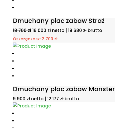
Dmuchany plac zabaw Straż
Pierwotna
Aktualna
18 700
zł
16 000
zł
netto |
19 680
zł
brutto
cena
cena
Oszczędzasz:
2 700
zł
wynosiła:
wynosi:
18
16
700 zł.
000 zł.
Dmuchany plac zabaw Monster
9 900
zł
netto |
12 177
zł
brutto