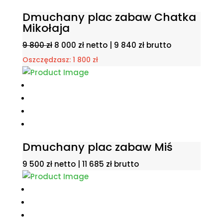
Dmuchany plac zabaw Chatka
Mikołaja
Pierwotna
Aktualna
9 800
zł
8 000
zł
netto |
9 840
zł
brutto
cena
cena
Oszczędzasz:
1 800
zł
wynosiła:
wynosi:
9
8
800 zł.
000 zł.
Dmuchany plac zabaw Miś
9 500
zł
netto |
11 685
zł
brutto