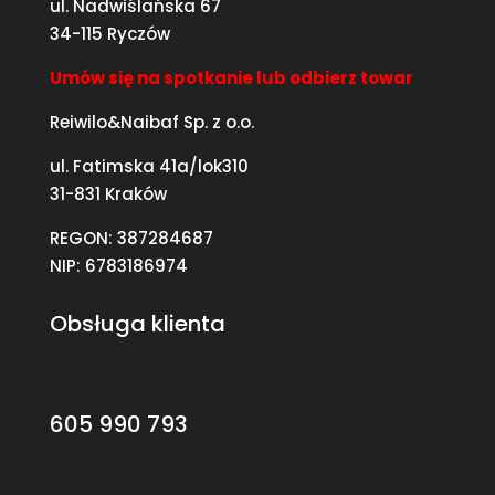
ul. Nadwiślańska 67
34-115 Ryczów
Umów się na spotkanie lub odbierz towar
Reiwilo&Naibaf Sp. z o.o.
ul. Fatimska 41a/lok310
31-831 Kraków
REGON: 387284687
NIP: 6783186974
Obsługa klienta
605 990 793