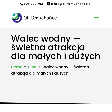
605 990 793
biuro@oli-dmuchance.pl
Walec wodny —
świetna atrakcja
dla małych i dużych
Home
Blog
Walec wodny — świetna
9
9
atrakcja dla małych i dużych
Oferujemy zamki dmuchane, zjeżdżalnie dmuchane, zjeżdżalnie wodne, dmuchane place zabaw,
tory przeszkód, zamki weselne, parki wodne dmuchane, namioty dmuchane, hale namiotowe,
wynajem dmuchańców, organizacja imprez plenerowych, piana party, popcorn, wata cukrowa,
granita, maszyny gastronomiczne, park trampolin, snowtubing, parki linowe, ścianki
wspinaczkowe, sale zabaw, plastikowe place zabaw, innowacyjne place zabaw, obsługa eventów z
animatorem, produkcja dmuchańców, sprzedaż dmuchańców. Działamy w całej Polsce.
Organizowaliśmy imprezy w takich miastach jak: Kraków, Katowice, Wieliczka, Oświęcim, Sucha
Beskidzka, Częstochowa, Miechów, Olkusz, Wadowice, Chorzów, Skawina, Bielsko-Biała, Tychy,
Gliwice, Chrzanów, Andrychów, Żywiec, Trzebinia, Jaworzno, Sosnowiec, Dąbrowa Górnicza, Zabrze,
Bytom, Rybnik, Tarnowskie Góry, Mikołów, Pszczyna, Cieszyn, Nowy Targ, Myślenice, Bochnia, Rabka-
Zdrój, Limanowa, Nowy Sącz, Warszawa, Gdańsk, Rzeszów, Poznań, Wrocław, Szczecin.