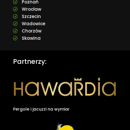
Poznań
R
Wrocław
R
Szczecin
R
Wadowice
R
Chorzów
R
Skawina
R
Partnerzy:
Pergole i jacuzzi na wymiar