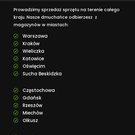
Prowadzimy sprzedaż sprzętu na terenie całego
kraju. Nasze dmuchańce odbierzesz z
magazynów w miastach:
Warszawa
R
Kraków
R
Wieliczka
R
Katowice
R
Oświęcim
R
Sucha Beskidzka
R
Częstochowa
R
Gdańsk
R
Rzeszów
R
Miechów
R
Olkusz
R