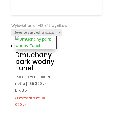
Posortowane
Wyświetlanie 1–12 z 17 wyników
według
ceny:
od
wysokiej
Dmuchany
do
park wodny
niskiej
Tunel
Pierwotna
Aktualna
140 000
zł
110 000
zł
cena
cena
netto |
135 300
zł
wynosiła:
wynosi:
brutto
140
110
Oszczędzasz:
30
000 zł.
000 zł.
000
zł