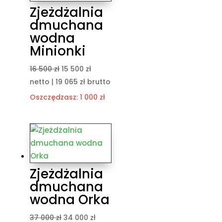
Zjeżdżalnia
dmuchana
wodna
Minionki
Pierwotna
Aktualna
16 500
zł
15 500
zł
cena
cena
netto |
19 065
zł
brutto
wynosiła:
wynosi:
Oszczędzasz:
1 000
zł
16
15
500 zł.
500 zł.
Zjeżdżalnia
dmuchana
wodna Orka
Pierwotna
Aktualna
37 000
zł
34 000
zł