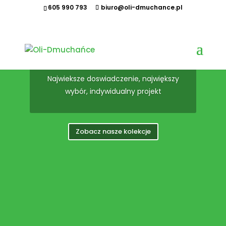
605 990 793
biuro@oli-dmuchance.pl
Parki Wodne
Najwieksze doswiadczenie, największy
wybór, indywidualny projekt
Zobacz nasze kolekcje