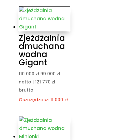
Zjeżdżalnia
dmuchana
wodna
Gigant
Pierwotna
Aktualna
110 000
zł
99 000
zł
cena
cena
netto |
121 770
zł
wynosiła:
wynosi:
brutto
110
99
Oszczędzasz:
11 000
zł
000 zł.
000 zł.