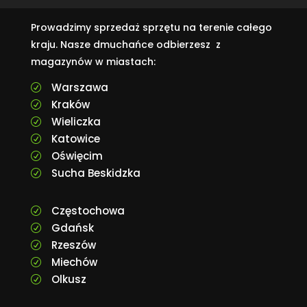
Prowadzimy sprzedaż sprzętu na terenie całego
kraju. Nasze dmuchańce odbierzesz z
magazynów w miastach:
Warszawa
R
Kraków
R
Wieliczka
R
Katowice
R
Oświęcim
R
Sucha Beskidzka
R
Częstochowa
R
Gdańsk
R
Rzeszów
R
Miechów
R
Olkusz
R