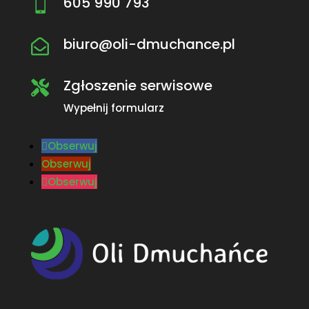
605 990 793

biuro@oli-dmuchance.pl

Zgłoszenie serwisowe

Wypełnij formularz
Obserwuj
Obserwuj
Obserwuj