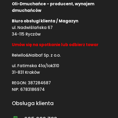
Oli-Dmuchańce – producent, wynajem
dmuchańców
Biuro obsługi klienta / Magazyn
ul. Nadwiślańska 67
34-115 Ryczów
Umów się na spotkanie lub odbierz towar
Reiwilo&Naibaf Sp. z o.o.
ul. Fatimska 41a/lok310
31-831 Kraków
REGON: 387284687
NIP: 6783186974
Obsługa klienta