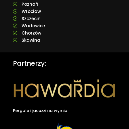
Poznań
R
Wrocław
R
Szczecin
R
Wadowice
R
Chorzów
R
Skawina
R
Partnerzy:
Pergole i jacuzzi na wymiar