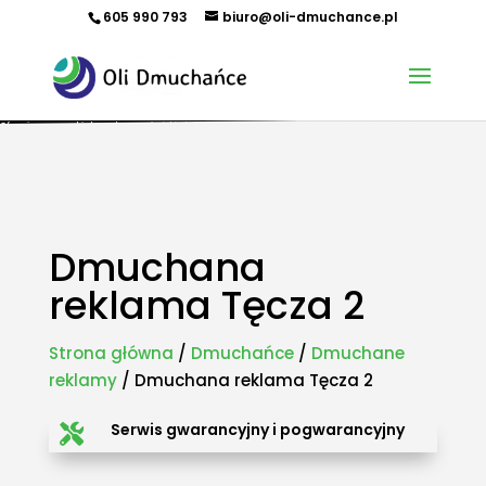
605 990 793
biuro@oli-dmuchance.pl
Oferujemy zamki dmuchane, zjeżdżalnie dmuchane, zjeżdżalnie wodne, dmuchane place zabaw,
tory przeszkód, zamki weselne, parki wodne dmuchane, namioty dmuchane, hale namiotowe,
wynajem dmuchańców, organizacja imprez plenerowych, piana party, popcorn, wata cukrowa,
granita, maszyny gastronomiczne, park trampolin, snowtubing, parki linowe, ścianki
wspinaczkowe, sale zabaw, plastikowe place zabaw, innowacyjne place zabaw, obsługa eventów z
animatorem, produkcja dmuchańców, sprzedaż dmuchańców. Działamy w całej Polsce.
Organizowaliśmy imprezy w takich miastach jak: Kraków, Katowice, Wieliczka, Oświęcim, Sucha
Beskidzka, Częstochowa, Miechów, Olkusz, Wadowice, Chorzów, Skawina, Bielsko-Biała, Tychy,
Gliwice, Chrzanów, Andrychów, Żywiec, Trzebinia, Jaworzno, Sosnowiec, Dąbrowa Górnicza, Zabrze,
Bytom, Rybnik, Tarnowskie Góry, Mikołów, Pszczyna, Cieszyn, Nowy Targ, Myślenice, Bochnia, Rabka-
Zdrój, Limanowa, Nowy Sącz, Warszawa, Gdańsk, Rzeszów, Poznań, Wrocław, Szczecin.
Dmuchana
reklama Tęcza 2
Strona główna
/
Dmuchańce
/
Dmuchane
reklamy
/ Dmuchana reklama Tęcza 2
Serwis gwarancyjny i pogwarancyjny
