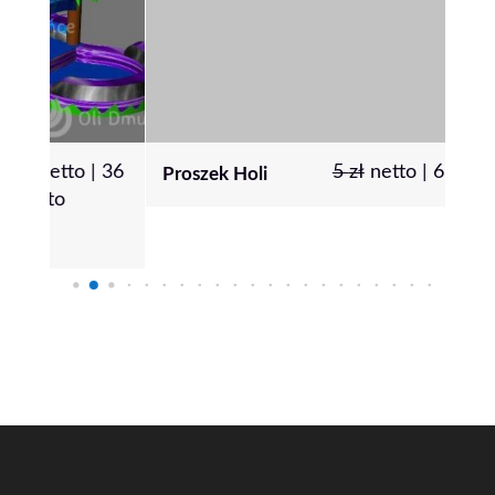
|
36
5
zł
netto |
6
zł
brutto
Proszek Holi
Pon
80 