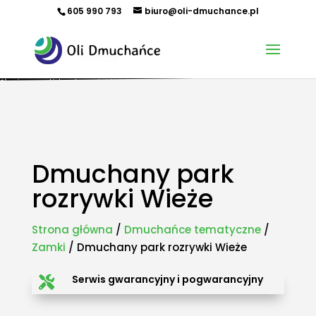
605 990 793
biuro@oli-dmuchance.pl
Oferujemy zamki dmuchane, zjeżdżalnie dmuchane, zjeżdżalnie wodne, dmuchane place zabaw,
tory przeszkód, zamki weselne, parki wodne dmuchane, namioty dmuchane, hale namiotowe,
wynajem dmuchańców, organizacja imprez plenerowych, piana party, popcorn, wata cukrowa,
granita, maszyny gastronomiczne, park trampolin, snowtubing, parki linowe, ścianki
wspinaczkowe, sale zabaw, plastikowe place zabaw, innowacyjne place zabaw, obsługa eventów z
animatorem, produkcja dmuchańców, sprzedaż dmuchańców. Działamy w całej Polsce.
Organizowaliśmy imprezy w takich miastach jak: Kraków, Katowice, Wieliczka, Oświęcim, Sucha
Beskidzka, Częstochowa, Miechów, Olkusz, Wadowice, Chorzów, Skawina, Bielsko-Biała, Tychy,
Gliwice, Chrzanów, Andrychów, Żywiec, Trzebinia, Jaworzno, Sosnowiec, Dąbrowa Górnicza, Zabrze,
Bytom, Rybnik, Tarnowskie Góry, Mikołów, Pszczyna, Cieszyn, Nowy Targ, Myślenice, Bochnia, Rabka-
Zdrój, Limanowa, Nowy Sącz, Warszawa, Gdańsk, Rzeszów, Poznań, Wrocław, Szczecin.
Dmuchany park
rozrywki Wieże
Strona główna
/
Dmuchańce tematyczne
/
Zamki
/ Dmuchany park rozrywki Wieże
Serwis gwarancyjny i pogwarancyjny
