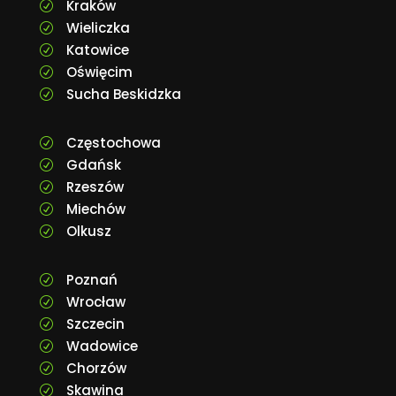
Kraków
R
Wieliczka
R
Katowice
R
Oświęcim
R
Sucha Beskidzka
R
Częstochowa
R
Gdańsk
R
Rzeszów
R
Miechów
R
Olkusz
R
Poznań
R
Wrocław
R
Szczecin
R
Wadowice
R
Chorzów
R
Skawina
R