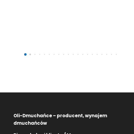
5
zł
netto |
6
zł
brutto
Proszek Holi
Oli-Dmuchańce – producent, wynajem
dmuchańców