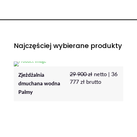
Najczęściej wybierane produkty
tto |
36
o