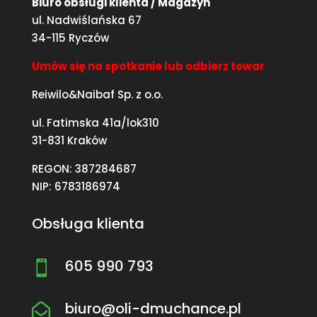
Biuro obsługi klienta / Magazyn
ul. Nadwiślańska 67
34-115 Ryczów
Umów się na spotkanie lub odbierz towar
Reiwilo&Naibaf Sp. z o.o.
ul. Fatimska 41a/lok310
31-831 Kraków
REGON: 387284687
NIP: 6783186974
Obsługa klienta
605 990 793

biuro@oli-dmuchance.pl
