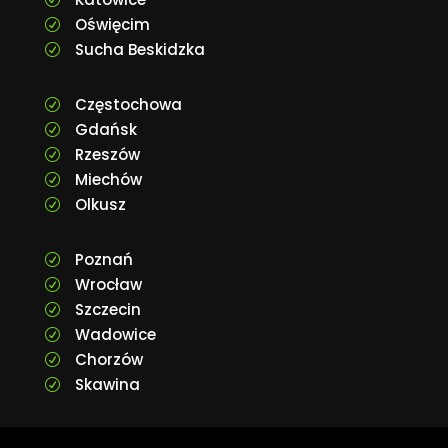
Oświęcim
R
Sucha Beskidzka
R
Częstochowa
R
Gdańsk
R
Rzeszów
R
Miechów
R
Olkusz
R
Poznań
R
Wrocław
R
Szczecin
R
Wadowice
R
Chorzów
R
Skawina
R