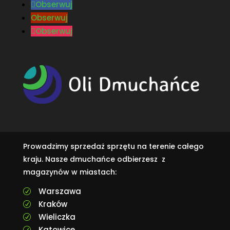
Obserwuj
Obserwuj
Obserwuj
Prowadzimy sprzedaż sprzętu na terenie całego
kraju. Nasze dmuchańce odbierzesz z
magazynów w miastach:
Warszawa
R
Kraków
R
Wieliczka
R
Katowice
R