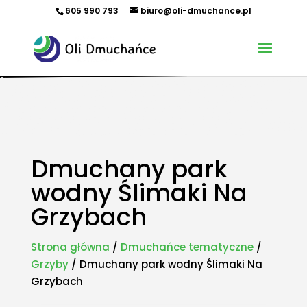
605 990 793
biuro@oli-dmuchance.pl
Oferujemy zamki dmuchane, zjeżdżalnie dmuchane, zjeżdżalnie wodne, dmuchane place zabaw,
tory przeszkód, zamki weselne, parki wodne dmuchane, namioty dmuchane, hale namiotowe,
wynajem dmuchańców, organizacja imprez plenerowych, piana party, popcorn, wata cukrowa,
granita, maszyny gastronomiczne, park trampolin, snowtubing, parki linowe, ścianki
wspinaczkowe, sale zabaw, plastikowe place zabaw, innowacyjne place zabaw, obsługa eventów z
animatorem, produkcja dmuchańców, sprzedaż dmuchańców. Działamy w całej Polsce.
Organizowaliśmy imprezy w takich miastach jak: Kraków, Katowice, Wieliczka, Oświęcim, Sucha
Beskidzka, Częstochowa, Miechów, Olkusz, Wadowice, Chorzów, Skawina, Bielsko-Biała, Tychy,
Gliwice, Chrzanów, Andrychów, Żywiec, Trzebinia, Jaworzno, Sosnowiec, Dąbrowa Górnicza, Zabrze,
Bytom, Rybnik, Tarnowskie Góry, Mikołów, Pszczyna, Cieszyn, Nowy Targ, Myślenice, Bochnia, Rabka-
Zdrój, Limanowa, Nowy Sącz, Warszawa, Gdańsk, Rzeszów, Poznań, Wrocław, Szczecin.
Dmuchany park
wodny Ślimaki Na
Grzybach
Strona główna
/
Dmuchańce tematyczne
/
Grzyby
/ Dmuchany park wodny Ślimaki Na
Grzybach