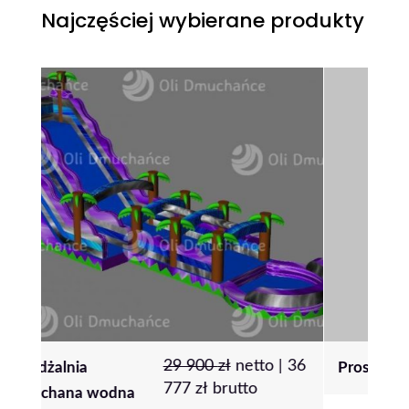
Najczęściej wybierane produkty
|
36
5
zł
netto |
6
zł
brutto
Proszek Holi
Pon
80 