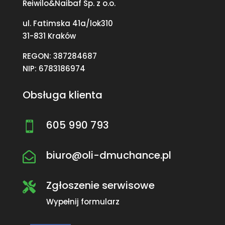
Reiwilo&Naibaf Sp. z o.o.
ul. Fatimska 41a/lok310
31-831 Kraków
REGON: 387284687
NIP: 6783186974
Obsługa klienta
605 990 793

biuro@oli-dmuchance.pl

Zgłoszenie serwisowe

Wypełnij formularz