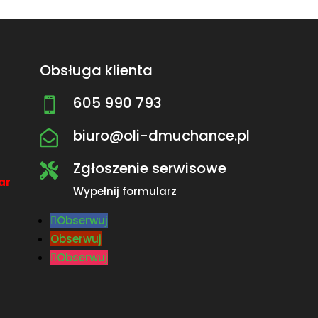
Obsługa klienta
605 990 793

biuro@oli-dmuchance.pl

Zgłoszenie serwisowe

ar
Wypełnij formularz
Obserwuj
Obserwuj
Obserwuj