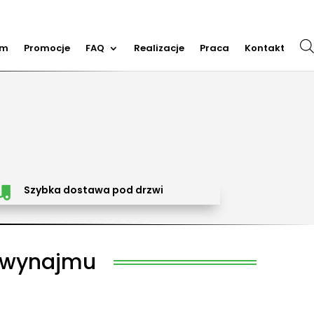
em
Promocje
FAQ
Realizacje
Praca
Kontakt
m dmuchańców, organizacja imprez plenerowych, piana party, popcorn, wata cukrowa, granita,
cja dmuchańców, sprzedaż dmuchańców. Działamy w całej Polsce. Organizowaliśmy imprezy w
Trzebinia, Jaworzno, Sosnowiec, Dąbrowa Górnicza, Zabrze, Bytom, Rybnik, Tarnowskie Góry, Mikołów,
Szybka dostawa pod drzwi

 wynajmu