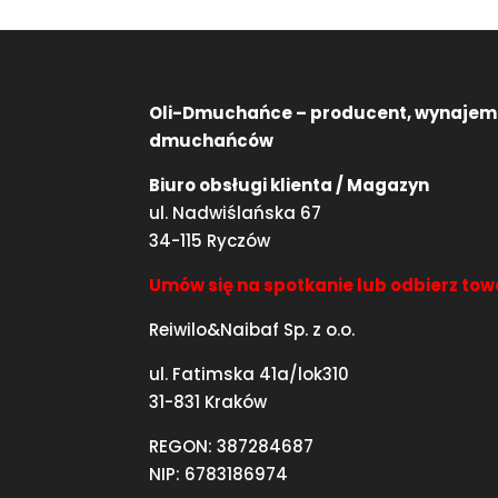
Oli-Dmuchańce – producent, wynajem
dmuchańców
Biuro obsługi klienta / Magazyn
ul. Nadwiślańska 67
34-115 Ryczów
Umów się na spotkanie lub odbierz tow
Reiwilo&Naibaf Sp. z o.o.
ul. Fatimska 41a/lok310
31-831 Kraków
REGON: 387284687
NIP: 6783186974