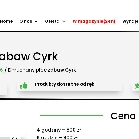
Home
O nas
Oferta
W magazynie(24h)
Wynaj
ry przeszkód, zamki weselne, parki wodne dmuchane, namioty dmuchane, hale namiotowe, wynaje
 zabaw, plastikowe place zabaw, innowacyjne place zabaw, obsługa eventów z animatorem, produk
, Olkusz, Wadowice, Chorzów, Skawina, Bielsko-Biała, Tychy, Gliwice, Chrzanów, Andrychów, Żywiec, 
dańsk, Rzeszów, Poznań, Wrocław, Szczecin.
abaw Cyrk
26
/ Dmuchany plac zabaw Cyrk
Produkty dostępne od ręki

Cena
4 godziny – 800 zł
6 godzin – 900 zł