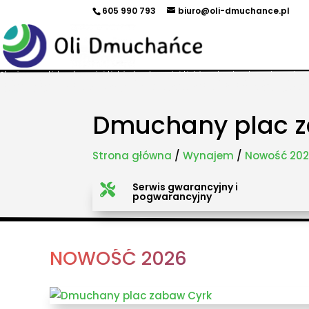
605 990 793
biuro@oli-dmuchance.pl
Oferujemy zamki dmuchane, zjeżdżalnie dmuchane, zjeżdżalnie wodne, dmuchane place zabaw, to
maszyny gastronomiczne, park trampolin, snowtubing, parki linowe, ścianki wspinaczkowe, sale
takich miastach jak: Kraków, Katowice, Wieliczka, Oświęcim, Sucha Beskidzka, Częstochowa, Miechów
Pszczyna, Cieszyn, Nowy Targ, Myślenice, Bochnia, Rabka-Zdrój, Limanowa, Nowy Sącz, Warszawa, G
Dmuchany plac z
Strona główna
/
Wynajem
/
Nowość 20
Serwis gwarancyjny i

pogwarancyjny
NOWOŚĆ 2026