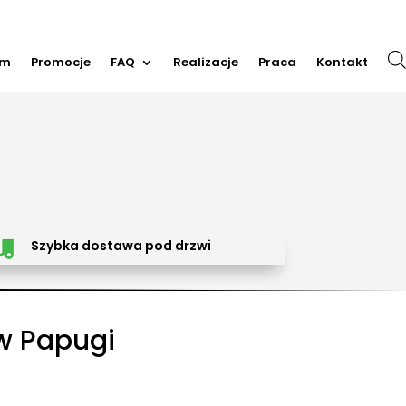
em
Promocje
FAQ
Realizacje
Praca
Kontakt
m dmuchańców, organizacja imprez plenerowych, piana party, popcorn, wata cukrowa, granita,
cja dmuchańców, sprzedaż dmuchańców. Działamy w całej Polsce. Organizowaliśmy imprezy w
Trzebinia, Jaworzno, Sosnowiec, Dąbrowa Górnicza, Zabrze, Bytom, Rybnik, Tarnowskie Góry, Mikołów,
Szybka dostawa pod drzwi

w Papugi