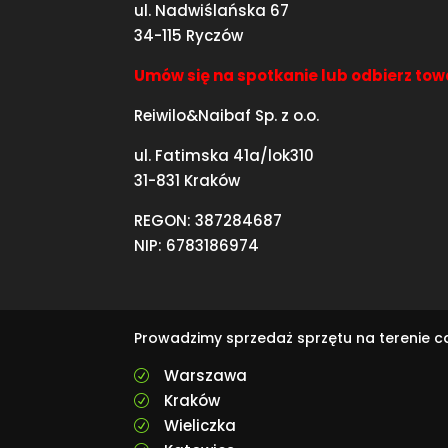
ul. Nadwiślańska 67
34-115 Ryczów
Umów się na spotkanie lub odbierz tow
Reiwilo&Naibaf Sp. z o.o.
ul. Fatimska 41a/lok310
31-831 Kraków
REGON: 387284687
NIP: 6783186974
Prowadzimy sprzedaż sprzętu na terenie 
Warszawa
R
Kraków
R
Wieliczka
R