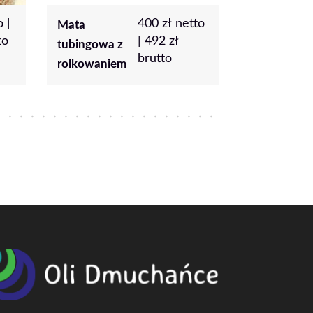
to
13 000
zł
Dmuchany
Dmuchany
netto |
15
plac zabaw
zamek
990
zł
brutto
Pandy
weselny
Beżowy