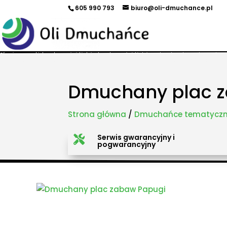
605 990 793
biuro@oli-dmuchance.pl
Oferujemy zamki dmuchane, zjeżdżalnie dmuchane, zjeżdżalnie wodne, dmuchane place zabaw, to
maszyny gastronomiczne, park trampolin, snowtubing, parki linowe, ścianki wspinaczkowe, sale
takich miastach jak: Kraków, Katowice, Wieliczka, Oświęcim, Sucha Beskidzka, Częstochowa, Miechów
Pszczyna, Cieszyn, Nowy Targ, Myślenice, Bochnia, Rabka-Zdrój, Limanowa, Nowy Sącz, Warszawa, G
Dmuchany plac 
Strona główna
/
Dmuchańce tematycz
Serwis gwarancyjny i

pogwarancyjny