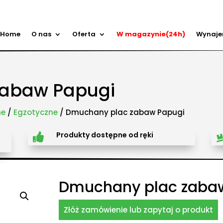
Home
O nas
Oferta
W magazynie(24h)
Wynaj
ry przeszkód, zamki weselne, parki wodne dmuchane, namioty dmuchane, hale namiotowe, wynaje
 zabaw, plastikowe place zabaw, innowacyjne place zabaw, obsługa eventów z animatorem, produk
, Olkusz, Wadowice, Chorzów, Skawina, Bielsko-Biała, Tychy, Gliwice, Chrzanów, Andrychów, Żywiec, 
dańsk, Rzeszów, Poznań, Wrocław, Szczecin.
zabaw Papugi
ne
/
Egzotyczne
/ Dmuchany plac zabaw Papugi
Produkty dostępne od ręki

Dmuchany plac zaba
Złóż zamówienie lub zapytaj o produkt