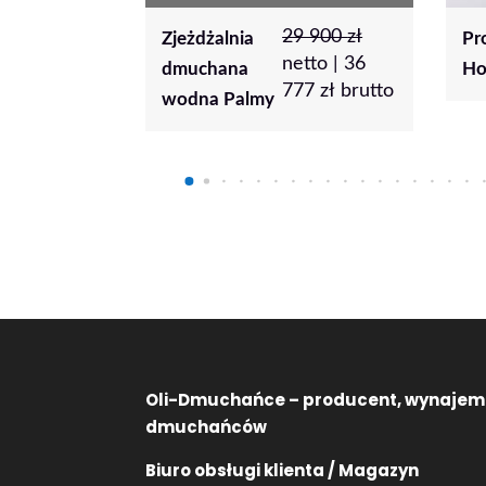
9 900
zł
5
zł
netto |
6
zł
Proszek
Po
etto |
36
brutto
Holi
Tu
77
zł
brutto
80
Oli-Dmuchańce – producent, wynajem
dmuchańców
Biuro obsługi klienta / Magazyn