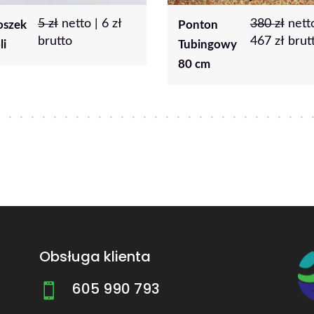
380
zł
netto |
400
zł
net
nton
Mata
467
zł
brutto
|
492
zł
bingowy
tubingowa z
brutto
 cm
rolkowaniem
Obsługa klienta
605 990 793
