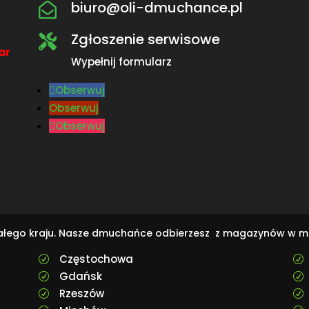
biuro@oli-dmuchance.pl

Zgłoszenie serwisowe

ar
Wypełnij formularz
Obserwuj
Obserwuj
Obserwuj
całego kraju. Nasze dmuchańce odbierzesz z magazynów w m
Częstochowa
R
R
Gdańsk
R
R
Rzeszów
R
R