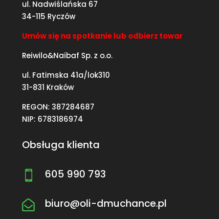
ul. Nadwiślańska 67
34-115 Ryczów
Umów się na spotkanie lub odbierz towar
Reiwilo&Naibaf Sp. z o.o.
ul. Fatimska 41a/lok310
31-831 Kraków
REGON: 387284687
NIP: 6783186974
Obsługa klienta
605 990 793

biuro@oli-dmuchance.pl
