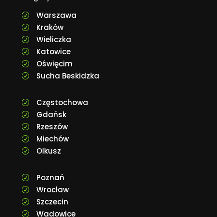
Warszawa
R
Kraków
R
Wieliczka
R
Katowice
R
Oświęcim
R
Sucha Beskidzka
R
Częstochowa
R
Gdańsk
R
Rzeszów
R
Miechów
R
Olkusz
R
Poznań
R
Wrocław
R
Szczecin
R
Wadowice
R