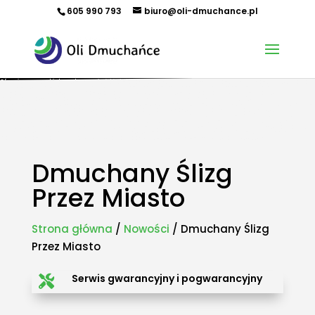
605 990 793
biuro@oli-dmuchance.pl
Oferujemy zamki dmuchane, zjeżdżalnie dmuchane, zjeżdżalnie wodne, dmuchane place zabaw,
tory przeszkód, zamki weselne, parki wodne dmuchane, namioty dmuchane, hale namiotowe,
wynajem dmuchańców, organizacja imprez plenerowych, piana party, popcorn, wata cukrowa,
granita, maszyny gastronomiczne, park trampolin, snowtubing, parki linowe, ścianki
wspinaczkowe, sale zabaw, plastikowe place zabaw, innowacyjne place zabaw, obsługa eventów z
animatorem, produkcja dmuchańców, sprzedaż dmuchańców. Działamy w całej Polsce.
Organizowaliśmy imprezy w takich miastach jak: Kraków, Katowice, Wieliczka, Oświęcim, Sucha
Beskidzka, Częstochowa, Miechów, Olkusz, Wadowice, Chorzów, Skawina, Bielsko-Biała, Tychy,
Gliwice, Chrzanów, Andrychów, Żywiec, Trzebinia, Jaworzno, Sosnowiec, Dąbrowa Górnicza, Zabrze,
Bytom, Rybnik, Tarnowskie Góry, Mikołów, Pszczyna, Cieszyn, Nowy Targ, Myślenice, Bochnia, Rabka-
Zdrój, Limanowa, Nowy Sącz, Warszawa, Gdańsk, Rzeszów, Poznań, Wrocław, Szczecin.
Dmuchany Ślizg
Przez Miasto
Strona główna
/
Nowości
/ Dmuchany Ślizg
Przez Miasto
Serwis gwarancyjny i pogwarancyjny
