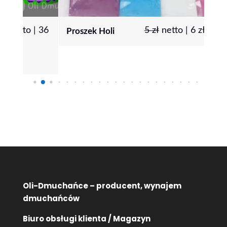
|
36
5
zł
netto |
6
zł
brutto
Proszek Holi
Pon
80 
Oli-Dmuchańce – producent, wynajem
dmuchańców
Biuro obsługi klienta / Magazyn