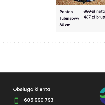
380
zł
netto |
400
zł
ne
onton
Mata
467
zł
brutto
|
492
zł
ubingowy
tubingowa z
brutto
0 cm
rolkowaniem
Obsługa klienta
605 990 793
