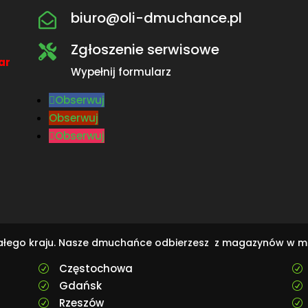
biuro@oli-dmuchance.pl

Zgłoszenie serwisowe

ar
Wypełnij formularz
Obserwuj
Obserwuj
Obserwuj
całego kraju. Nasze dmuchańce odbierzesz z magazynów w m
Częstochowa
R
R
Gdańsk
R
R
Rzeszów
R
R