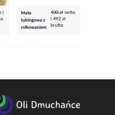
tto
13 000
zł
Dmuchany
Dmuchan
netto |
15
plac zabaw
zamek
990
zł
brutto
Pandy
weselny
Beżowy