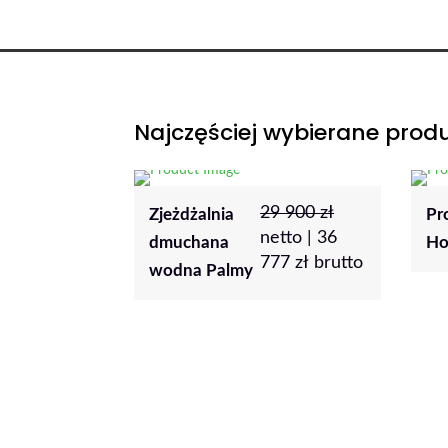
Najczęściej wybierane prod
29 900
zł
5
zł
netto |
6
zł
Proszek
etto |
36
brutto
Holi
777
zł
brutto