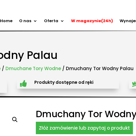
Home
O nas
Oferta
W magazynie(24h)
Wynaj
ry przeszkód, zamki weselne, parki wodne dmuchane, namioty dmuchane, hale namiotowe, wynaje
 zabaw, plastikowe place zabaw, innowacyjne place zabaw, obsługa eventów z animatorem, produk
, Olkusz, Wadowice, Chorzów, Skawina, Bielsko-Biała, Tychy, Gliwice, Chrzanów, Andrychów, Żywiec, 
dańsk, Rzeszów, Poznań, Wrocław, Szczecin.
odny Palau
e
/
Dmuchane Tory Wodne
/ Dmuchany Tor Wodny Palau
Produkty dostępne od ręki

Dmuchany Tor Wodny
Złóż zamówienie lub zapytaj o produkt