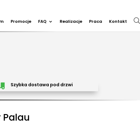
em
Promocje
FAQ
Realizacje
Praca
Kontakt
m dmuchańców, organizacja imprez plenerowych, piana party, popcorn, wata cukrowa, granita,
cja dmuchańców, sprzedaż dmuchańców. Działamy w całej Polsce. Organizowaliśmy imprezy w
Trzebinia, Jaworzno, Sosnowiec, Dąbrowa Górnicza, Zabrze, Bytom, Rybnik, Tarnowskie Góry, Mikołów,
Szybka dostawa pod drzwi

 Palau