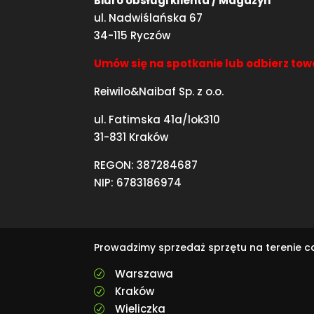
Biuro obsługi klienta / Magazyn
ul. Nadwiślańska 67
34-115 Ryczów
Umów się na spotkanie lub odbierz tow
Reiwilo&Naibaf Sp. z o.o.
ul. Fatimska 41a/lok310
31-831 Kraków
REGON: 387284687
NIP: 6783186974
Prowadzimy sprzedaż sprzętu na terenie 
Warszawa
R
Kraków
R
Wieliczka
R