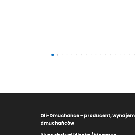
P
T
8
Oli-Dmuchańce – producent, wynajem
dmuchańców