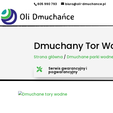
605 990 793
biuro@oli-dmuchance.pl
Oferujemy zamki dmuchane, zjeżdżalnie dmuchane, zjeżdżalnie wodne, dmuchane place zabaw, to
maszyny gastronomiczne, park trampolin, snowtubing, parki linowe, ścianki wspinaczkowe, sale
takich miastach jak: Kraków, Katowice, Wieliczka, Oświęcim, Sucha Beskidzka, Częstochowa, Miechów
Pszczyna, Cieszyn, Nowy Targ, Myślenice, Bochnia, Rabka-Zdrój, Limanowa, Nowy Sącz, Warszawa, G
Dmuchany Tor W
Strona główna
/
Dmuchane parki wodn
Serwis gwarancyjny i

pogwarancyjny