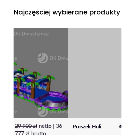
Najczęściej wybierane produkty
|
36
5
zł
netto |
6
zł
brutto
Proszek Holi
Pon