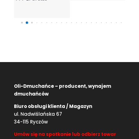
80 
Oli-Dmuchańce – producent, wynajem
dmuchańców
Biuro obsługi klienta / Magazyn
ul. Nadwiślańska 67
34-115 Ryczów
Umów się na spotkanie lub odbierz towar