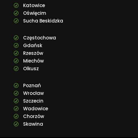
Katowice
R
Oświęcim
R
Sucha Beskidzka
R
Częstochowa
R
Gdańsk
R
Rzeszów
R
Miechów
R
Olkusz
R
Poznań
R
Wrocław
R
Szczecin
R
Wadowice
R
Chorzów
R
Skawina
R