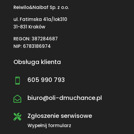
Reiwilo&Naibaf Sp. z o.o.
ul. Fatimska 41a/lok310
31-831 Kraków
REGON: 387284687
NIP: 6783186974
Obsługa klienta
605 990 793

biuro@oli-dmuchance.pl

Zgłoszenie serwisowe

Wypełnij formularz