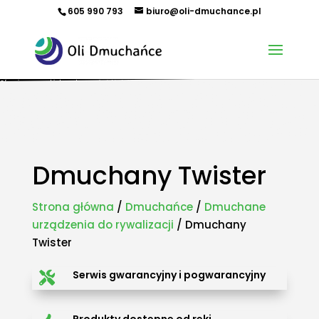
605 990 793
biuro@oli-dmuchance.pl
Oferujemy zamki dmuchane, zjeżdżalnie dmuchane, zjeżdżalnie wodne, dmuchane place zabaw,
tory przeszkód, zamki weselne, parki wodne dmuchane, namioty dmuchane, hale namiotowe,
wynajem dmuchańców, organizacja imprez plenerowych, piana party, popcorn, wata cukrowa,
granita, maszyny gastronomiczne, park trampolin, snowtubing, parki linowe, ścianki
wspinaczkowe, sale zabaw, plastikowe place zabaw, innowacyjne place zabaw, obsługa eventów z
animatorem, produkcja dmuchańców, sprzedaż dmuchańców. Działamy w całej Polsce.
Organizowaliśmy imprezy w takich miastach jak: Kraków, Katowice, Wieliczka, Oświęcim, Sucha
Beskidzka, Częstochowa, Miechów, Olkusz, Wadowice, Chorzów, Skawina, Bielsko-Biała, Tychy,
Gliwice, Chrzanów, Andrychów, Żywiec, Trzebinia, Jaworzno, Sosnowiec, Dąbrowa Górnicza, Zabrze,
Bytom, Rybnik, Tarnowskie Góry, Mikołów, Pszczyna, Cieszyn, Nowy Targ, Myślenice, Bochnia, Rabka-
Zdrój, Limanowa, Nowy Sącz, Warszawa, Gdańsk, Rzeszów, Poznań, Wrocław, Szczecin.
Dmuchany Twister
Strona główna
/
Dmuchańce
/
Dmuchane
urządzenia do rywalizacji
/ Dmuchany
Twister
Serwis gwarancyjny i pogwarancyjny
