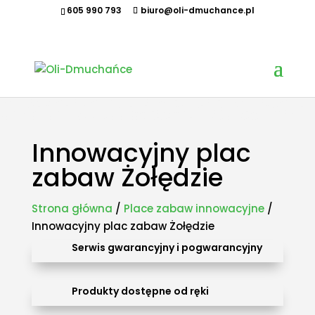
605 990 793
biuro@oli-dmuchance.pl
Oferujemy zamki dmuchane, zjeżdżalnie dmuchane, zjeżdżalnie wodne, dmuchane place zabaw,
tory przeszkód, zamki weselne, parki wodne dmuchane, namioty dmuchane, hale namiotowe,
wynajem dmuchańców, organizacja imprez plenerowych, piana party, popcorn, wata cukrowa,
granita, maszyny gastronomiczne, park trampolin, snowtubing, parki linowe, ścianki
wspinaczkowe, sale zabaw, plastikowe place zabaw, innowacyjne place zabaw, obsługa eventów z
animatorem, produkcja dmuchańców, sprzedaż dmuchańców. Działamy w całej Polsce.
Organizowaliśmy imprezy w takich miastach jak: Kraków, Katowice, Wieliczka, Oświęcim, Sucha
Beskidzka, Częstochowa, Miechów, Olkusz, Wadowice, Chorzów, Skawina, Bielsko-Biała, Tychy,
Gliwice, Chrzanów, Andrychów, Żywiec, Trzebinia, Jaworzno, Sosnowiec, Dąbrowa Górnicza, Zabrze,
Bytom, Rybnik, Tarnowskie Góry, Mikołów, Pszczyna, Cieszyn, Nowy Targ, Myślenice, Bochnia, Rabka-
Zdrój, Limanowa, Nowy Sącz, Warszawa, Gdańsk, Rzeszów, Poznań, Wrocław, Szczecin.
Innowacyjny plac
zabaw Żołędzie
Strona główna
/
Place zabaw innowacyjne
/
Innowacyjny plac zabaw Żołędzie
Serwis gwarancyjny i pogwarancyjny
Produkty dostępne od ręki