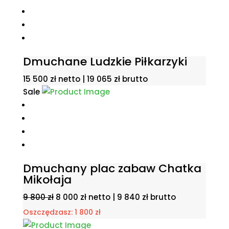
Dmuchane Ludzkie Piłkarzyki
15 500
zł
netto |
19 065
zł
brutto
Sale
Dmuchany plac zabaw Chatka
Mikołaja
Pierwotna
Aktualna
9 800
zł
8 000
zł
netto |
9 840
zł
brutto
cena
cena
Oszczędzasz:
1 800
zł
wynosiła:
wynosi: