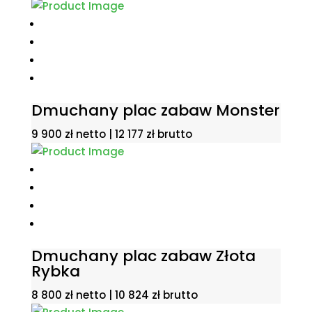
wynosiła:
wynosi:
18
16
700 zł.
000 zł.
Dmuchany plac zabaw Monster
9 900
zł
netto |
12 177
zł
brutto
Dmuchany plac zabaw Złota
Rybka
8 800
zł
netto |
10 824
zł
brutto