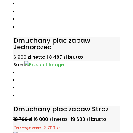
Dmuchany plac zabaw
Jednorożec
6 900
zł
netto |
8 487
zł
brutto
Sale
Dmuchany plac zabaw Straż
Pierwotna
Aktualna
18 700
zł
16 000
zł
netto |
19 680
zł
brutto
cena
cena
Oszczędzasz:
2 700
zł