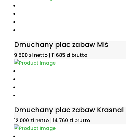
9
8
800 zł.
000 zł.
Dmuchany plac zabaw Miś
9 500
zł
netto |
11 685
zł
brutto
Dmuchany plac zabaw Krasnal
12 000
zł
netto |
14 760
zł
brutto