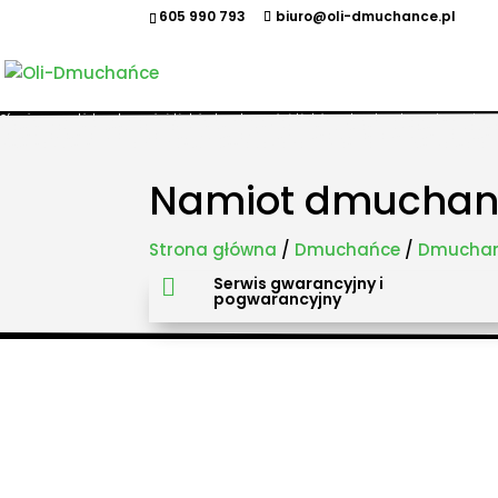
605 990 793
biuro@oli-dmuchance.pl
Oferujemy zamki dmuchane, zjeżdżalnie dmuchane, zjeżdżalnie wodne, dmuchane place zabaw, to
maszyny gastronomiczne, park trampolin, snowtubing, parki linowe, ścianki wspinaczkowe, sale
takich miastach jak: Kraków, Katowice, Wieliczka, Oświęcim, Sucha Beskidzka, Częstochowa, Miechów
Pszczyna, Cieszyn, Nowy Targ, Myślenice, Bochnia, Rabka-Zdrój, Limanowa, Nowy Sącz, Warszawa, G
Namiot dmuchan
Strona główna
/
Dmuchańce
/
Dmuchane
Serwis gwarancyjny i

pogwarancyjny