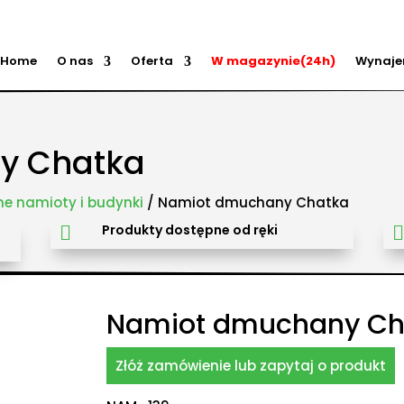
Home
O nas
Oferta
W magazynie(24h)
Wynaj
ry przeszkód, zamki weselne, parki wodne dmuchane, namioty dmuchane, hale namiotowe, wynaje
 zabaw, plastikowe place zabaw, innowacyjne place zabaw, obsługa eventów z animatorem, produk
, Olkusz, Wadowice, Chorzów, Skawina, Bielsko-Biała, Tychy, Gliwice, Chrzanów, Andrychów, Żywiec, 
dańsk, Rzeszów, Poznań, Wrocław, Szczecin.
y Chatka
 namioty i budynki
/ Namiot dmuchany Chatka
Produkty dostępne od ręki

Namiot dmuchany Ch
Złóż zamówienie lub zapytaj o produkt