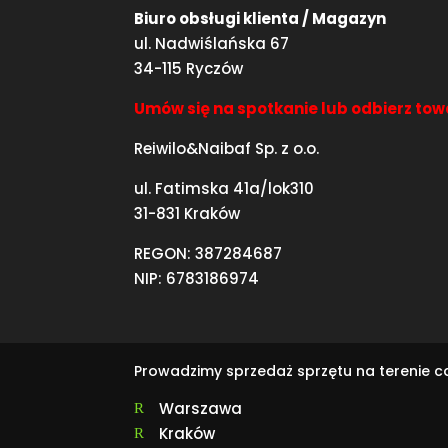
Biuro obsługi klienta / Magazyn
ul. Nadwiślańska 67
34-115 Ryczów
Umów się na spotkanie lub odbierz tow
Reiwilo&Naibaf Sp. z o.o.
ul. Fatimska 41a/lok310
31-831 Kraków
REGON: 387284687
NIP: 6783186974
Prowadzimy sprzedaż sprzętu na terenie 
Warszawa
R
Kraków
R