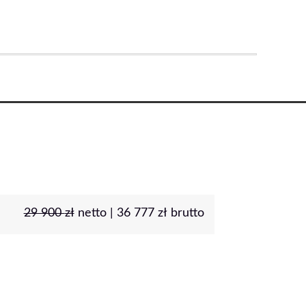
29 900
zł
netto |
36 777
zł
brutto
Proszek Holi