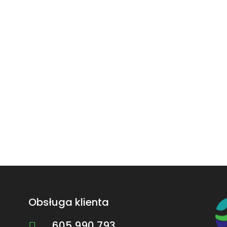
Obsługa klienta
605 990 793
