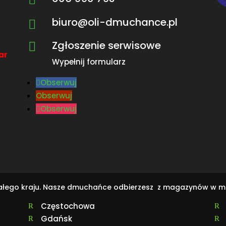
biuro@oli-dmuchance.pl

Zgłoszenie serwisowe

ar
Wypełnij formularz
Obserwuj
Obserwuj
Obserwuj
całego kraju. Nasze dmuchańce odbierzesz z magazynów w m
Częstochowa
R
R
Gdańsk
R
R