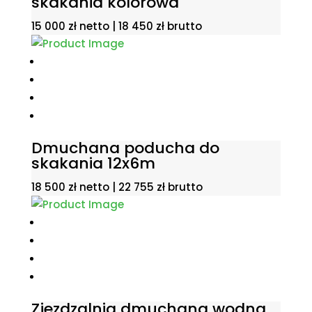
skakania kolorowa
15 000
zł
netto |
18 450
zł
brutto
Dmuchana poducha do
skakania 12x6m
18 500
zł
netto |
22 755
zł
brutto
Zjezdzalnia dmuchana wodna