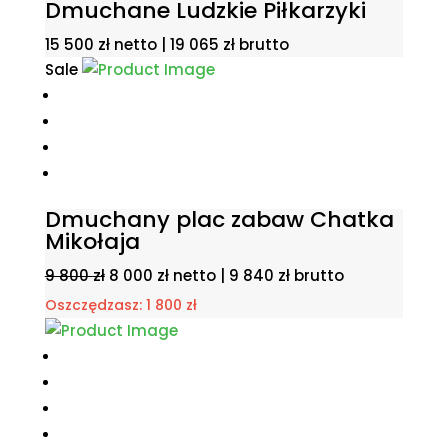
Dmuchane Ludzkie Piłkarzyki
15 500
zł
netto |
19 065
zł
brutto
Sale
Dmuchany plac zabaw Chatka
Mikołaja
Pierwotna
Aktualna
9 800
zł
8 000
zł
netto |
9 840
zł
brutto
cena
cena
Oszczędzasz:
1 800
zł
wynosiła:
wynosi:
9
8
800 zł.
000 zł.