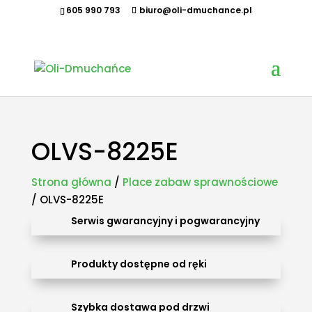
605 990 793
biuro@oli-dmuchance.pl
Oferujemy zamki dmuchane, zjeżdżalnie dmuchane, zjeżdżalnie wodne, dmuchane place zabaw,
tory przeszkód, zamki weselne, parki wodne dmuchane, namioty dmuchane, hale namiotowe,
wynajem dmuchańców, organizacja imprez plenerowych, piana party, popcorn, wata cukrowa,
granita, maszyny gastronomiczne, park trampolin, snowtubing, parki linowe, ścianki
wspinaczkowe, sale zabaw, plastikowe place zabaw, innowacyjne place zabaw, obsługa eventów z
animatorem, produkcja dmuchańców, sprzedaż dmuchańców. Działamy w całej Polsce.
Organizowaliśmy imprezy w takich miastach jak: Kraków, Katowice, Wieliczka, Oświęcim, Sucha
Beskidzka, Częstochowa, Miechów, Olkusz, Wadowice, Chorzów, Skawina, Bielsko-Biała, Tychy,
Gliwice, Chrzanów, Andrychów, Żywiec, Trzebinia, Jaworzno, Sosnowiec, Dąbrowa Górnicza, Zabrze,
Bytom, Rybnik, Tarnowskie Góry, Mikołów, Pszczyna, Cieszyn, Nowy Targ, Myślenice, Bochnia, Rabka-
Zdrój, Limanowa, Nowy Sącz, Warszawa, Gdańsk, Rzeszów, Poznań, Wrocław, Szczecin.
OLVS-8225E
Strona główna
/
Place zabaw sprawnościowe
/ OLVS-8225E
Serwis gwarancyjny i pogwarancyjny
Produkty dostępne od ręki
Szybka dostawa pod drzwi