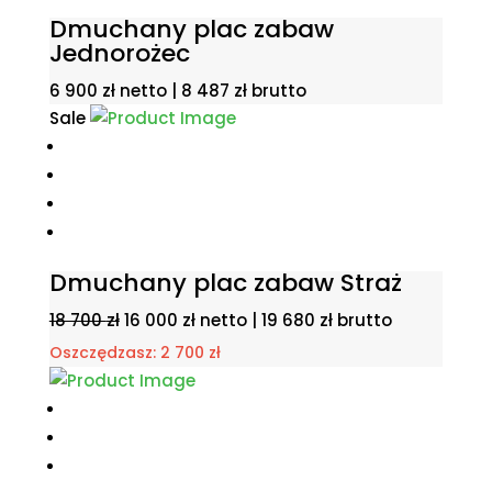
Dmuchany plac zabaw
Jednorożec
6 900
zł
netto |
8 487
zł
brutto
Sale
Dmuchany plac zabaw Straż
Pierwotna
Aktualna
18 700
zł
16 000
zł
netto |
19 680
zł
brutto
cena
cena
Oszczędzasz:
2 700
zł
wynosiła:
wynosi:
18
16
700 zł.
000 zł.