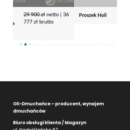
|
36
5
zł
netto |
6
zł
brutto
Proszek Holi
Pon
80 
Oli-Dmuchańce – producent, wynajem
dmuchańców
Biuro obsługi klienta / Magazyn
ul. Nadwiślańska 67