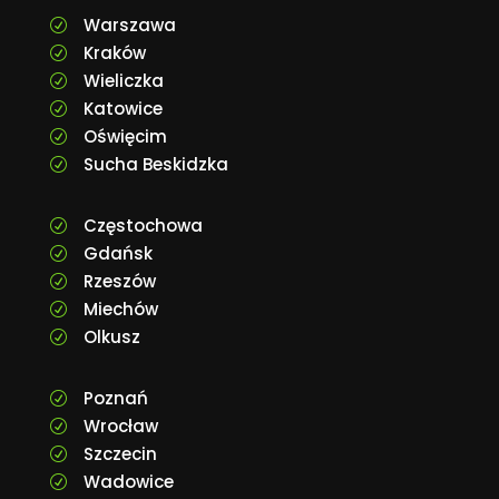
Warszawa
R
Kraków
R
Wieliczka
R
Katowice
R
Oświęcim
R
Sucha Beskidzka
R
Częstochowa
R
Gdańsk
R
Rzeszów
R
Miechów
R
Olkusz
R
Poznań
R
Wrocław
R
Szczecin
R
Wadowice
R