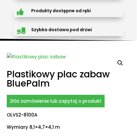
Produkty dostępne od ręki

Szybka dostawa pod drzwi

Plastikowy plac zabaw
BluePalm
Złóż zamówienie lub zapytaj o produkt
OLVS2-8100A
Wymiary 8,1×4,7×4,1 m