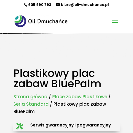
605 990 793
biuro@oli-dmuchance.pl
Oferujemy zamki dmuchane, zjeżdżalnie dmuchane, zjeżdżalnie wodne, dmuchane place zabaw,
tory przeszkód, zamki weselne, parki wodne dmuchane, namioty dmuchane, hale namiotowe,
wynajem dmuchańców, organizacja imprez plenerowych, piana party, popcorn, wata cukrowa,
granita, maszyny gastronomiczne, park trampolin, snowtubing, parki linowe, ścianki
wspinaczkowe, sale zabaw, plastikowe place zabaw, innowacyjne place zabaw, obsługa eventów z
animatorem, produkcja dmuchańców, sprzedaż dmuchańców. Działamy w całej Polsce.
Organizowaliśmy imprezy w takich miastach jak: Kraków, Katowice, Wieliczka, Oświęcim, Sucha
Beskidzka, Częstochowa, Miechów, Olkusz, Wadowice, Chorzów, Skawina, Bielsko-Biała, Tychy,
Gliwice, Chrzanów, Andrychów, Żywiec, Trzebinia, Jaworzno, Sosnowiec, Dąbrowa Górnicza, Zabrze,
Bytom, Rybnik, Tarnowskie Góry, Mikołów, Pszczyna, Cieszyn, Nowy Targ, Myślenice, Bochnia, Rabka-
Zdrój, Limanowa, Nowy Sącz, Warszawa, Gdańsk, Rzeszów, Poznań, Wrocław, Szczecin.
Plastikowy plac
zabaw BluePalm
Strona główna
/
Place zabaw Plastikowe
/
Seria Standard
/ Plastikowy plac zabaw
BluePalm
Serwis gwarancyjny i pogwarancyjny
