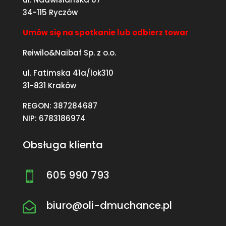
34-115 Ryczów
Umów się na spotkanie lub odbierz towar
Reiwilo&Naibaf Sp. z o.o.
ul. Fatimska 41a/lok310
31-831 Kraków
REGON: 387284687
NIP: 6783186974
Obsługa klienta
605 990 793

biuro@oli-dmuchance.pl
