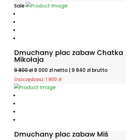
Sale
Dmuchany plac zabaw Chatka
Mikołaja
Pierwotna
Aktualna
9 800
zł
8 000
zł
netto |
9 840
zł
brutto
cena
cena
Oszczędzasz:
1 800
zł
wynosiła:
wynosi:
9
8
800 zł.
000 zł.
Dmuchany plac zabaw Miś