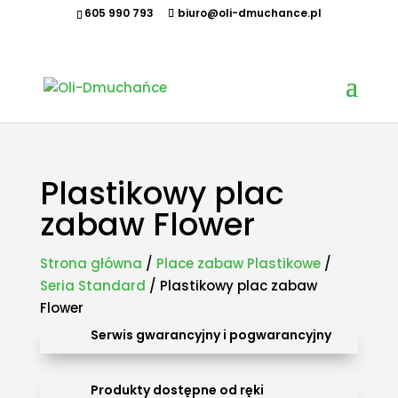
605 990 793
biuro@oli-dmuchance.pl
Oferujemy zamki dmuchane, zjeżdżalnie dmuchane, zjeżdżalnie wodne, dmuchane place zabaw,
tory przeszkód, zamki weselne, parki wodne dmuchane, namioty dmuchane, hale namiotowe,
wynajem dmuchańców, organizacja imprez plenerowych, piana party, popcorn, wata cukrowa,
granita, maszyny gastronomiczne, park trampolin, snowtubing, parki linowe, ścianki
wspinaczkowe, sale zabaw, plastikowe place zabaw, innowacyjne place zabaw, obsługa eventów z
animatorem, produkcja dmuchańców, sprzedaż dmuchańców. Działamy w całej Polsce.
Organizowaliśmy imprezy w takich miastach jak: Kraków, Katowice, Wieliczka, Oświęcim, Sucha
Beskidzka, Częstochowa, Miechów, Olkusz, Wadowice, Chorzów, Skawina, Bielsko-Biała, Tychy,
Gliwice, Chrzanów, Andrychów, Żywiec, Trzebinia, Jaworzno, Sosnowiec, Dąbrowa Górnicza, Zabrze,
Bytom, Rybnik, Tarnowskie Góry, Mikołów, Pszczyna, Cieszyn, Nowy Targ, Myślenice, Bochnia, Rabka-
Zdrój, Limanowa, Nowy Sącz, Warszawa, Gdańsk, Rzeszów, Poznań, Wrocław, Szczecin.
Plastikowy plac
zabaw Flower
Strona główna
/
Place zabaw Plastikowe
/
Seria Standard
/ Plastikowy plac zabaw
Flower
Serwis gwarancyjny i pogwarancyjny
Produkty dostępne od ręki