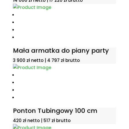
14 000
zł
netto |
17 220
zł
brutto
Mała armatka do piany party
3 900
zł
netto |
4 797
zł
brutto
Ponton Tubingowy 100 cm
420
zł
netto |
517
zł
brutto