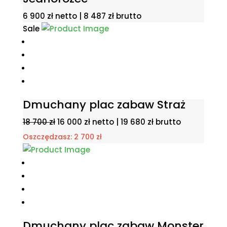
6 900
zł
netto |
8 487
zł
brutto
Sale
Dmuchany plac zabaw Straż
Pierwotna
Aktualna
18 700
zł
16 000
zł
netto |
19 680
zł
brutto
cena
cena
Oszczędzasz:
2 700
zł
wynosiła:
wynosi:
18
16
700 zł.
000 zł.
Dmuchany plac zabaw Monster