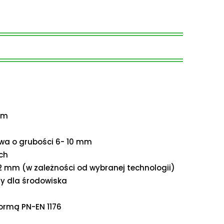
em
wa o grubości 6- 10 mm
ch
2,2 mm (w zależności od wybranej technologii)
ny dla środowiska
y
ormą PN-EN 1176