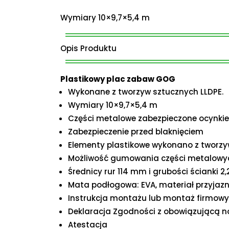
Wymiary 10×9,7×5,4 m
Opis Produktu
Plastikowy plac zabaw GOG
Wykonane z tworzyw sztucznych LLDPE.
Wymiary 10×9,7×5,4 m
Części metalowe zabezpieczone ocynki
Zabezpieczenie przed blaknięciem
Elementy plastikowe wykonano z tworzy
Możliwość gumowania części metalowy
Średnicy rur 114 mm i grubości ścianki 
Mata podłogowa: EVA, materiał przyjaz
Instrukcja montażu lub montaż firmow
Deklaracja Zgodności z obowiązującą n
Atestacja