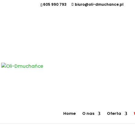
605 990 793
biuro@oli-dmuchance.pl
Oferujemy zamki dmuchane, zjeżdżalnie dmuchane, zjeżdżalnie wodne, dmuchane place zabaw, to
maszyny gastronomiczne, park trampolin, snowtubing, parki linowe, ścianki wspinaczkowe, sale
takich miastach jak: Kraków, Katowice, Wieliczka, Oświęcim, Sucha Beskidzka, Częstochowa, Miechów
Pszczyna, Cieszyn, Nowy Targ, Myślenice, Bochnia, Rabka-Zdrój, Limanowa, Nowy Sącz, Warszawa, G
Plastikowy plac
Strona główna
/
Place zabaw Plastikow
Serwis gwarancyjny i
pogwarancyjny
Home
O nas
Oferta