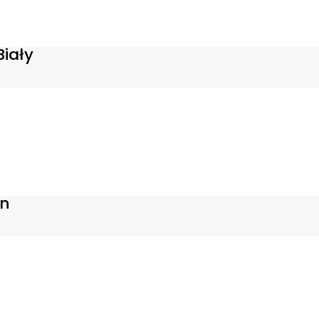
iały
in