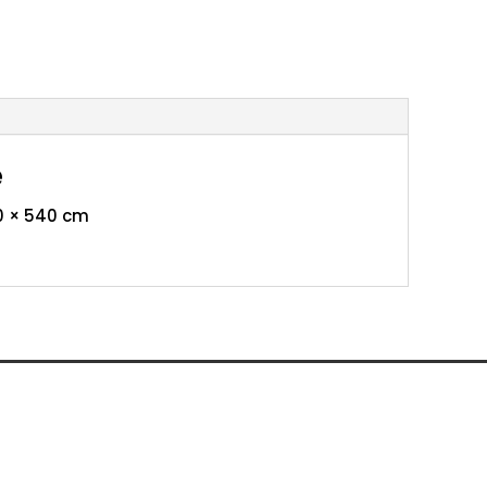
e
0 × 540 cm