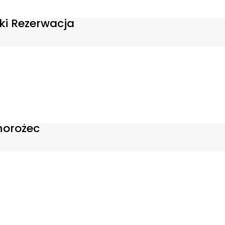
i Rezerwacja
norożec