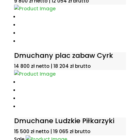
9 800
zł
netto |
12 054
zł
brutto
Dmuchany plac zabaw Cyrk
14 800
zł
netto |
18 204
zł
brutto
Dmuchane Ludzkie Piłkarzyki
15 500
zł
netto |
19 065
zł
brutto
Sale