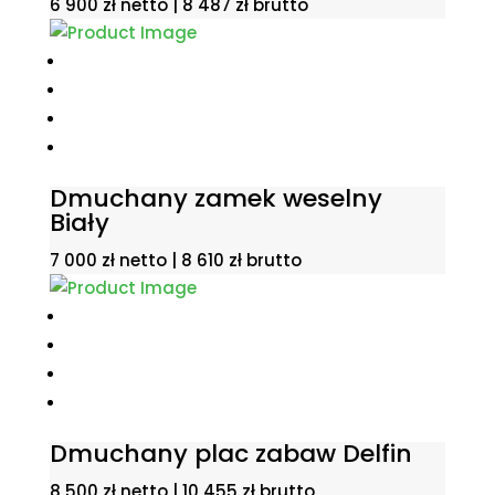
6 900
zł
netto |
8 487
zł
brutto
Dmuchany zamek weselny
Biały
7 000
zł
netto |
8 610
zł
brutto
Dmuchany plac zabaw Delfin
8 500
zł
netto |
10 455
zł
brutto