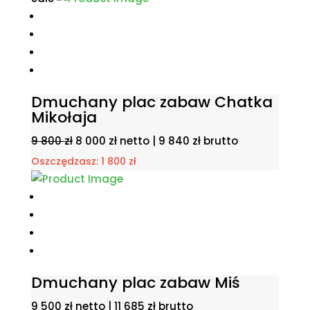
Dmuchany plac zabaw Chatka
Mikołaja
Pierwotna
Aktualna
9 800
zł
8 000
zł
netto |
9 840
zł
brutto
cena
cena
Oszczędzasz:
1 800
zł
wynosiła:
wynosi:
9
8
800 zł.
000 zł.
Dmuchany plac zabaw Miś
9 500
zł
netto |
11 685
zł
brutto