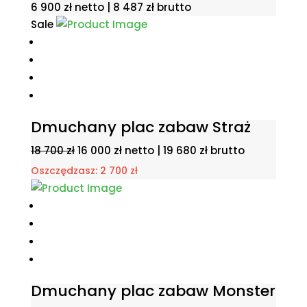
6 900
zł
netto |
8 487
zł
brutto
Sale
Dmuchany plac zabaw Straż
Pierwotna
Aktualna
18 700
zł
16 000
zł
netto |
19 680
zł
brutto
cena
cena
Oszczędzasz:
2 700
zł
wynosiła:
wynosi:
18
16
700 zł.
000 zł.
Dmuchany plac zabaw Monster