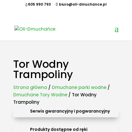
605 990 793
biuro@oli-dmuchance.pl
Oferujemy zamki dmuchane, zjeżdżalnie dmuchane, zjeżdżalnie wodne, dmuchane place zabaw,
tory przeszkód, zamki weselne, parki wodne dmuchane, namioty dmuchane, hale namiotowe,
wynajem dmuchańców, organizacja imprez plenerowych, piana party, popcorn, wata cukrowa,
granita, maszyny gastronomiczne, park trampolin, snowtubing, parki linowe, ścianki
wspinaczkowe, sale zabaw, plastikowe place zabaw, innowacyjne place zabaw, obsługa eventów z
animatorem, produkcja dmuchańców, sprzedaż dmuchańców. Działamy w całej Polsce.
Organizowaliśmy imprezy w takich miastach jak: Kraków, Katowice, Wieliczka, Oświęcim, Sucha
Beskidzka, Częstochowa, Miechów, Olkusz, Wadowice, Chorzów, Skawina, Bielsko-Biała, Tychy,
Gliwice, Chrzanów, Andrychów, Żywiec, Trzebinia, Jaworzno, Sosnowiec, Dąbrowa Górnicza, Zabrze,
Bytom, Rybnik, Tarnowskie Góry, Mikołów, Pszczyna, Cieszyn, Nowy Targ, Myślenice, Bochnia, Rabka-
Zdrój, Limanowa, Nowy Sącz, Warszawa, Gdańsk, Rzeszów, Poznań, Wrocław, Szczecin.
Tor Wodny
Trampoliny
Strona główna
/
Dmuchane parki wodne
/
Dmuchane Tory Wodne
/ Tor Wodny
Trampoliny
Serwis gwarancyjny i pogwarancyjny
Produkty dostępne od ręki