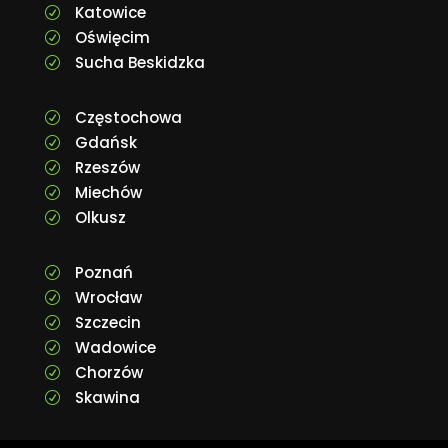
Katowice
R
Oświęcim
R
Sucha Beskidzka
R
Częstochowa
R
Gdańsk
R
Rzeszów
R
Miechów
R
Olkusz
R
Poznań
R
Wrocław
R
Szczecin
R
Wadowice
R
Chorzów
R
Skawina
R