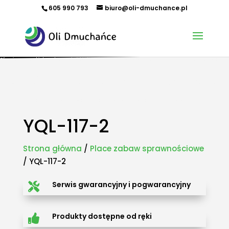
605 990 793
biuro@oli-dmuchance.pl
Oferujemy zamki dmuchane, zjeżdżalnie dmuchane, zjeżdżalnie wodne, dmuchane place zabaw,
tory przeszkód, zamki weselne, parki wodne dmuchane, namioty dmuchane, hale namiotowe,
wynajem dmuchańców, organizacja imprez plenerowych, piana party, popcorn, wata cukrowa,
granita, maszyny gastronomiczne, park trampolin, snowtubing, parki linowe, ścianki
wspinaczkowe, sale zabaw, plastikowe place zabaw, innowacyjne place zabaw, obsługa eventów z
animatorem, produkcja dmuchańców, sprzedaż dmuchańców. Działamy w całej Polsce.
Organizowaliśmy imprezy w takich miastach jak: Kraków, Katowice, Wieliczka, Oświęcim, Sucha
Beskidzka, Częstochowa, Miechów, Olkusz, Wadowice, Chorzów, Skawina, Bielsko-Biała, Tychy,
Gliwice, Chrzanów, Andrychów, Żywiec, Trzebinia, Jaworzno, Sosnowiec, Dąbrowa Górnicza, Zabrze,
Bytom, Rybnik, Tarnowskie Góry, Mikołów, Pszczyna, Cieszyn, Nowy Targ, Myślenice, Bochnia, Rabka-
Zdrój, Limanowa, Nowy Sącz, Warszawa, Gdańsk, Rzeszów, Poznań, Wrocław, Szczecin.
YQL-117-2
Strona główna
/
Place zabaw sprawnościowe
/ YQL-117-2
Serwis gwarancyjny i pogwarancyjny

Produkty dostępne od ręki
