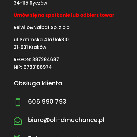
34-115 Ryczów
Umów się na spotkanie lub odbierz towar
Reiwilo&Naibaf Sp. z o.o.
ul. Fatimska 41a/lok310
31-831 Kraków
REGON: 387284687
NIP: 6783186974
Obsługa klienta
605 990 793

biuro@oli-dmuchance.pl
