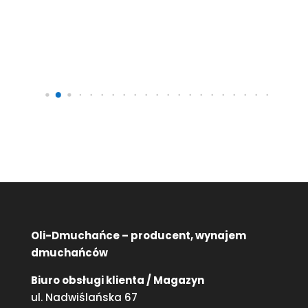
Pon
80 
Oli-Dmuchańce – producent, wynajem
dmuchańców
Biuro obsługi klienta / Magazyn
ul. Nadwiślańska 67