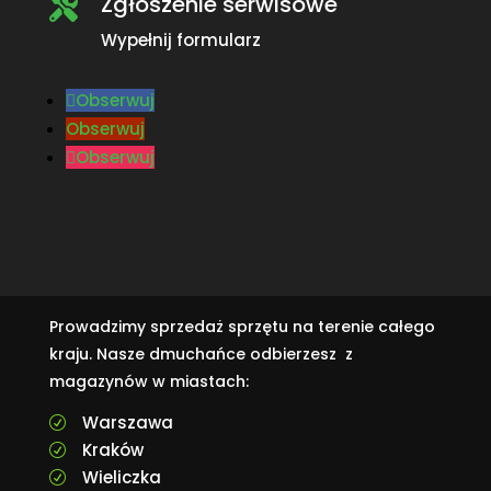
Zgłoszenie serwisowe

Wypełnij formularz
Obserwuj
Obserwuj
Obserwuj
Prowadzimy sprzedaż sprzętu na terenie całego
kraju. Nasze dmuchańce odbierzesz z
magazynów w miastach:
Warszawa
R
Kraków
R
Wieliczka
R