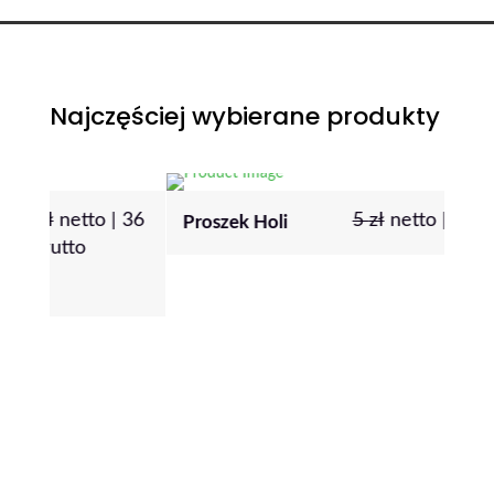
Najczęściej wybierane produkty
|
36
5
zł
netto |
6
zł
brutto
Proszek Holi