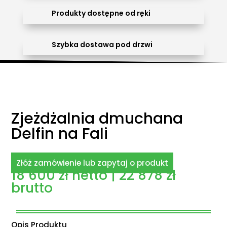
Produkty dostępne od ręki
Szybka dostawa pod drzwi
Zjeżdżalnia dmuchana
Delfin na Fali
Złóż zamówienie lub zapytaj o produkt
18 600
zł
netto |
22 878
zł
brutto
Opis Produktu