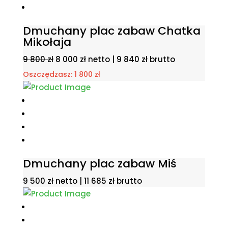
Dmuchany plac zabaw Chatka
Mikołaja
Pierwotna
Aktualna
9 800
zł
8 000
zł
netto |
9 840
zł
brutto
cena
cena
Oszczędzasz:
1 800
zł
wynosiła:
wynosi:
9
8
800 zł.
000 zł.
Dmuchany plac zabaw Miś
9 500
zł
netto |
11 685
zł
brutto