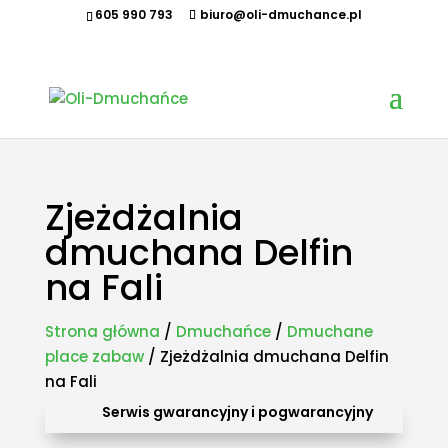
605 990 793
biuro@oli-dmuchance.pl
Oferujemy zamki dmuchane, zjeżdżalnie dmuchane, zjeżdżalnie wodne, dmuchane place zabaw,
tory przeszkód, zamki weselne, parki wodne dmuchane, namioty dmuchane, hale namiotowe,
wynajem dmuchańców, organizacja imprez plenerowych, piana party, popcorn, wata cukrowa,
granita, maszyny gastronomiczne, park trampolin, snowtubing, parki linowe, ścianki
wspinaczkowe, sale zabaw, plastikowe place zabaw, innowacyjne place zabaw, obsługa eventów z
animatorem, produkcja dmuchańców, sprzedaż dmuchańców. Działamy w całej Polsce.
Organizowaliśmy imprezy w takich miastach jak: Kraków, Katowice, Wieliczka, Oświęcim, Sucha
Beskidzka, Częstochowa, Miechów, Olkusz, Wadowice, Chorzów, Skawina, Bielsko-Biała, Tychy,
Gliwice, Chrzanów, Andrychów, Żywiec, Trzebinia, Jaworzno, Sosnowiec, Dąbrowa Górnicza, Zabrze,
Bytom, Rybnik, Tarnowskie Góry, Mikołów, Pszczyna, Cieszyn, Nowy Targ, Myślenice, Bochnia, Rabka-
Zdrój, Limanowa, Nowy Sącz, Warszawa, Gdańsk, Rzeszów, Poznań, Wrocław, Szczecin.
Zjeżdżalnia
dmuchana Delfin
na Fali
Strona główna
/
Dmuchańce
/
Dmuchane
place zabaw
/ Zjeżdżalnia dmuchana Delfin
na Fali
Serwis gwarancyjny i pogwarancyjny