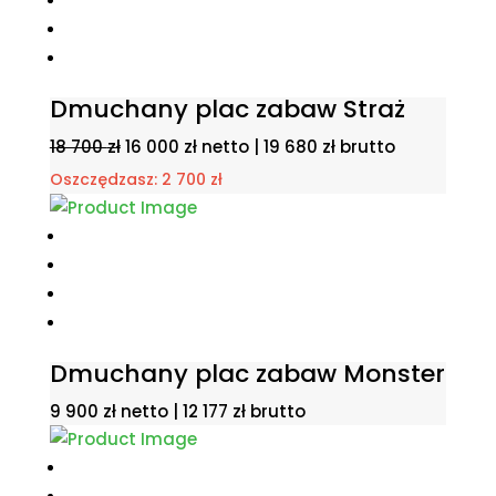
Dmuchany plac zabaw Straż
Pierwotna
Aktualna
18 700
zł
16 000
zł
netto |
19 680
zł
brutto
cena
cena
Oszczędzasz:
2 700
zł
wynosiła:
wynosi:
18
16
700 zł.
000 zł.
Dmuchany plac zabaw Monster
9 900
zł
netto |
12 177
zł
brutto