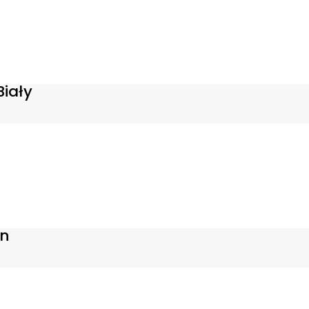
iały
in