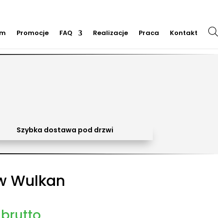
em
Promocje
FAQ
Realizacje
Praca
Kontakt
m dmuchańców, organizacja imprez plenerowych, piana party, popcorn, wata cukrowa, granita,
cja dmuchańców, sprzedaż dmuchańców. Działamy w całej Polsce. Organizowaliśmy imprezy w
Trzebinia, Jaworzno, Sosnowiec, Dąbrowa Górnicza, Zabrze, Bytom, Rybnik, Tarnowskie Góry, Mikołów,
Szybka dostawa pod drzwi
w Wulkan
brutto