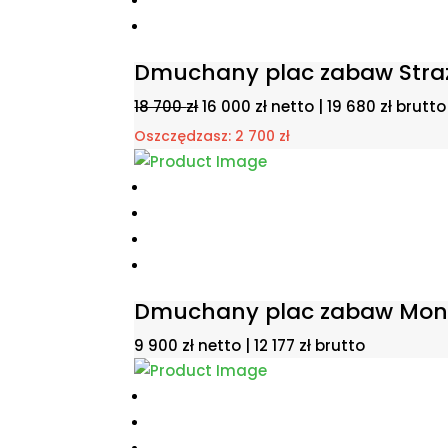
Dmuchany plac zabaw Stra
Pierwotna
Aktualna
18 700
zł
16 000
zł
netto |
19 680
zł
brutto
cena
cena
Oszczędzasz:
2 700
zł
wynosiła:
wynosi:
18
16
700 zł.
000 zł.
Dmuchany plac zabaw Mon
9 900
zł
netto |
12 177
zł
brutto