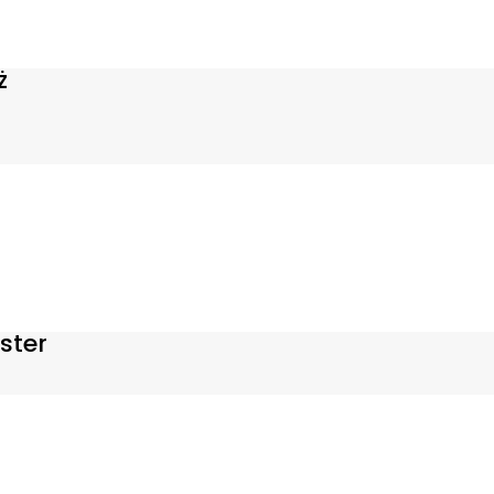
ż
ster