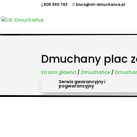
605 990 793
biuro@oli-dmuchance.pl
Oferujemy zamki dmuchane, zjeżdżalnie dmuchane, zjeżdżalnie wodne, dmuchane place zabaw, to
maszyny gastronomiczne, park trampolin, snowtubing, parki linowe, ścianki wspinaczkowe, sale
takich miastach jak: Kraków, Katowice, Wieliczka, Oświęcim, Sucha Beskidzka, Częstochowa, Miechów
Pszczyna, Cieszyn, Nowy Targ, Myślenice, Bochnia, Rabka-Zdrój, Limanowa, Nowy Sącz, Warszawa, G
Dmuchany plac 
Strona główna
/
Dmuchańce
/
Dmuchan
Serwis gwarancyjny i
pogwarancyjny