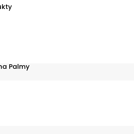
ukty
na Palmy