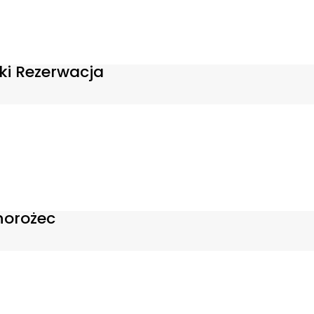
i Rezerwacja
norożec