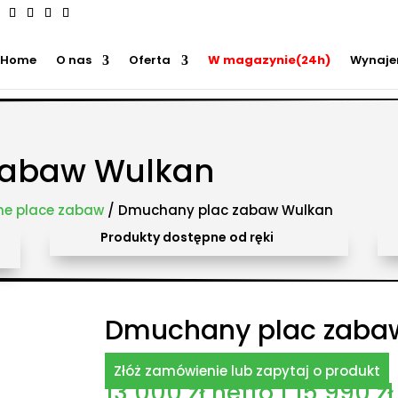
Home
O nas
Oferta
W magazynie(24h)
Wynaj
ry przeszkód, zamki weselne, parki wodne dmuchane, namioty dmuchane, hale namiotowe, wynaje
 zabaw, plastikowe place zabaw, innowacyjne place zabaw, obsługa eventów z animatorem, produk
, Olkusz, Wadowice, Chorzów, Skawina, Bielsko-Biała, Tychy, Gliwice, Chrzanów, Andrychów, Żywiec, 
dańsk, Rzeszów, Poznań, Wrocław, Szczecin.
zabaw Wulkan
e place zabaw
/ Dmuchany plac zabaw Wulkan
Produkty dostępne od ręki
Dmuchany plac zaba
Złóż zamówienie lub zapytaj o produkt
13 000
zł
netto |
15 990
zł