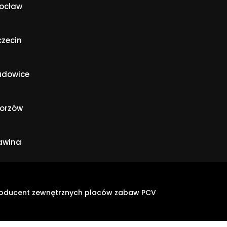
ocław
czecin
dowice
orzów
awina
oducent zewnętrznych placów zabaw PCV