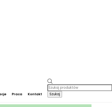
m dmuchańców, organizacja imprez plenerowych, piana party, popcorn, wata cukrowa, granita,
cja dmuchańców, sprzedaż dmuchańców. Działamy w całej Polsce. Organizowaliśmy imprezy w
Trzebinia, Jaworzno, Sosnowiec, Dąbrowa Górnicza, Zabrze, Bytom, Rybnik, Tarnowskie Góry, Mikołów,
Szybka dostawa pod drzwi
Wyszukiwarka
produktów
acje
Praca
Kontakt
Szukaj