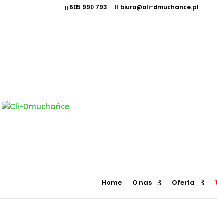
605 990 793
biuro@oli-dmuchance.pl
Oferujemy zamki dmuchane, zjeżdżalnie dmuchane, zjeżdżalnie wodne, dmuchane place zabaw, to
maszyny gastronomiczne, park trampolin, snowtubing, parki linowe, ścianki wspinaczkowe, sale
takich miastach jak: Kraków, Katowice, Wieliczka, Oświęcim, Sucha Beskidzka, Częstochowa, Miechów
Pszczyna, Cieszyn, Nowy Targ, Myślenice, Bochnia, Rabka-Zdrój, Limanowa, Nowy Sącz, Warszawa, G
Dmuchany tor pr
Strona główna
/
Wynajem
/
Dmuchane t
Serwis gwarancyjny i
pogwarancyjny
Home
O nas
Oferta