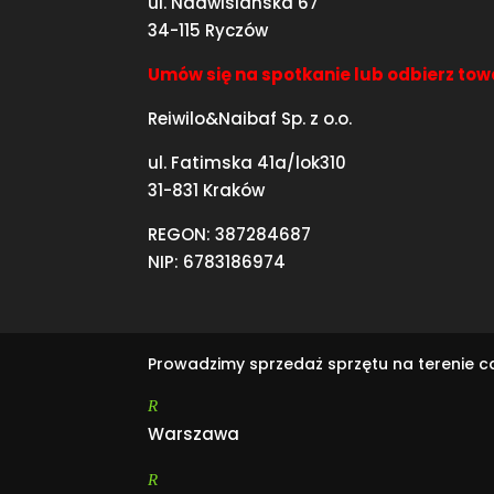
ul. Nadwiślańska 67
34-115 Ryczów
Umów się na spotkanie lub odbierz tow
Reiwilo&Naibaf Sp. z o.o.
ul. Fatimska 41a/lok310
31-831 Kraków
REGON: 387284687
NIP: 6783186974
Prowadzimy sprzedaż sprzętu na terenie 
R
Warszawa
R