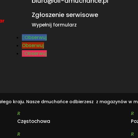
biuro@oli-dmuchance.pl
Zgłoszenie serwisowe
ar
Wypełnij formularz
Obserwuj
Obserwuj
Obserwuj
całego kraju. Nasze dmuchańce odbierzesz z magazynów w m
R
R
Częstochowa
Po
R
R