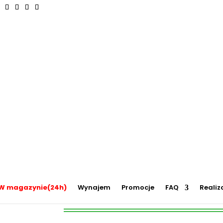
ry przeszkód, zamki weselne, parki wodne dmuchane, namioty dmuchane, hale namiotowe, wynaje
 zabaw, plastikowe place zabaw, innowacyjne place zabaw, obsługa eventów z animatorem, produk
, Olkusz, Wadowice, Chorzów, Skawina, Bielsko-Biała, Tychy, Gliwice, Chrzanów, Andrychów, Żywiec, 
dańsk, Rzeszów, Poznań, Wrocław, Szczecin.
zeszkód Megator
ory przeszkód
/ Dmuchany tor przeszkód Megator
Produkty dostępne od ręki
W magazynie(24h)
Wynajem
Promocje
FAQ
Realiz
Cena wynajmu