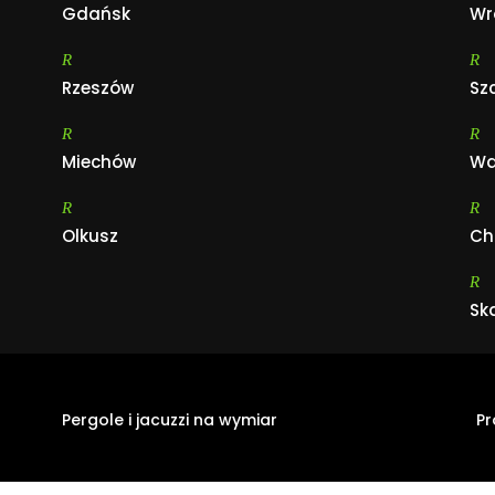
Gdańsk
Wr
R
R
Rzeszów
Sz
R
R
Miechów
Wa
R
R
Olkusz
Ch
R
Sk
Pergole i jacuzzi na wymiar
Pr