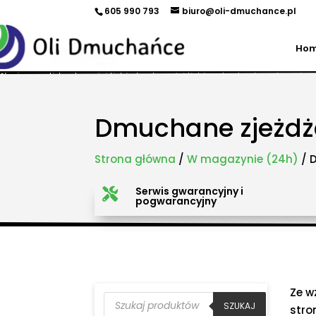
605 990 793
biuro@oli-dmuchance.pl
Ho
Oferujemy zamki dmuchane, zjeżdżalnie dmuchane, zjeżdżalnie wodne, dmuchane place zabaw, to
maszyny gastronomiczne, park trampolin, snowtubing, parki linowe, ścianki wspinaczkowe, sale
takich miastach jak: Kraków, Katowice, Wieliczka, Oświęcim, Sucha Beskidzka, Częstochowa, Miechów
Pszczyna, Cieszyn, Nowy Targ, Myślenice, Bochnia, Rabka-Zdrój, Limanowa, Nowy Sącz, Warszawa, G
Dmuchane zjeżdż
Strona główna
/
W magazynie (24h)
/ 
Serwis gwarancyjny i

pogwarancyjny
Ze w
Wyszukiwarka
produktów
SZUKAJ
stro