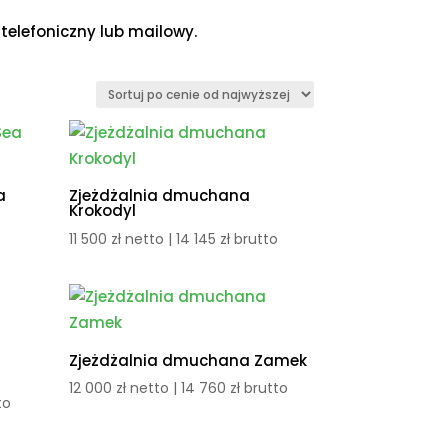
telefoniczny lub mailowy.
a
Zjeżdżalnia dmuchana
Krokodyl
o
11 500
zł
netto |
14 145
zł
brutto
Zjeżdżalnia dmuchana Zamek
12 000
zł
netto |
14 760
zł
brutto
to