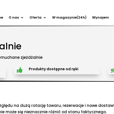
me
O nas
Oferta
W magazynie(24h)
Wynajem
ry przeszkód, zamki weselne, parki wodne dmuchane, namioty dmuchane, hale namiotowe, wynaje
 zabaw, plastikowe place zabaw, innowacyjne place zabaw, obsługa eventów z animatorem, produk
, Olkusz, Wadowice, Chorzów, Skawina, Bielsko-Biała, Tychy, Gliwice, Chrzanów, Andrychów, Żywiec, 
dańsk, Rzeszów, Poznań, Wrocław, Szczecin.
alnie
Dmuchane zjeżdżalnie
Produkty dostępne od ręki

zględu na dużą rotację towaru, rezerwacje i nowe dost
nie może się nieznacznie różnić od stanu faktycznego.