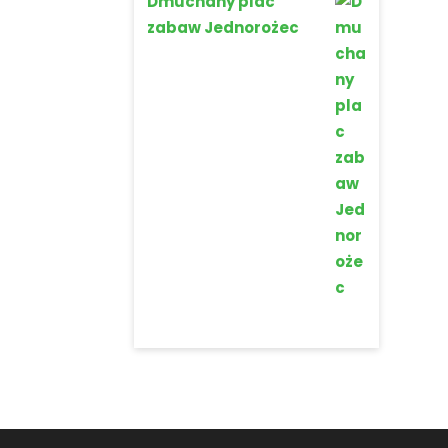
Dmuchany plac
zabaw Jednorożec