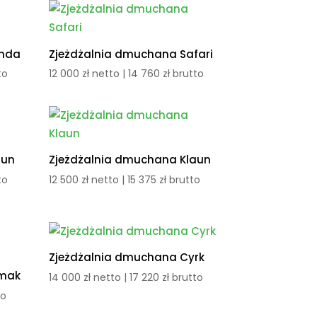
anda
Zjeżdżalnia dmuchana Safari
to
12 000
zł
netto |
14 760
zł
brutto
aun
Zjeżdżalnia dmuchana Klaun
to
12 500
zł
netto |
15 375
zł
brutto
Zjeżdżalnia dmuchana Cyrk
imak
14 000
zł
netto |
17 220
zł
brutto
to