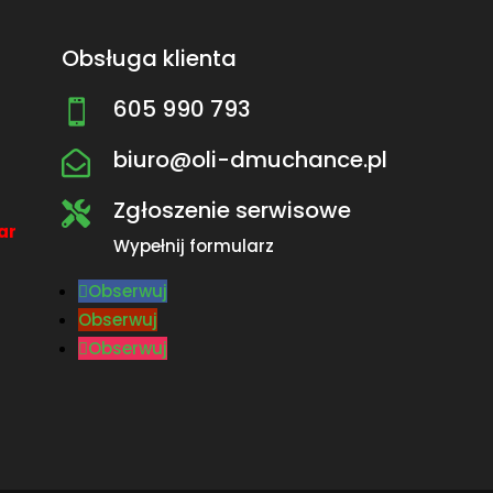
Obsługa klienta
605 990 793

biuro@oli-dmuchance.pl

Zgłoszenie serwisowe

ar
Wypełnij formularz
Obserwuj
Obserwuj
Obserwuj