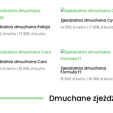
Zjeżdżalnia dmuchana Cy
dżalnia dmuchana Policja
14 500
zł
netto |
17 835
zł
brut
00
zł
netto |
17 835
zł
brutto
dżalnia dmuchana Cars
Zjeżdżalnia dmuchana
00
zł
netto |
19 065
zł
brutto
Formuła F1
15 500
zł
netto |
19 065
zł
brut
Dmuchane zjeżdż