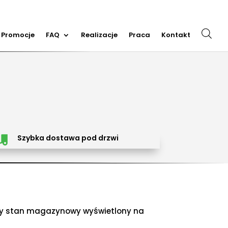
Promocje
FAQ
Realizacje
Praca
Kontakt
m dmuchańców, organizacja imprez plenerowych, piana party, popcorn, wata cukrowa, granita,
cja dmuchańców, sprzedaż dmuchańców. Działamy w całej Polsce. Organizowaliśmy imprezy w
Trzebinia, Jaworzno, Sosnowiec, Dąbrowa Górnicza, Zabrze, Bytom, Rybnik, Tarnowskie Góry, Mikołów,
Szybka dostawa pod drzwi

awy stan magazynowy wyświetlony na