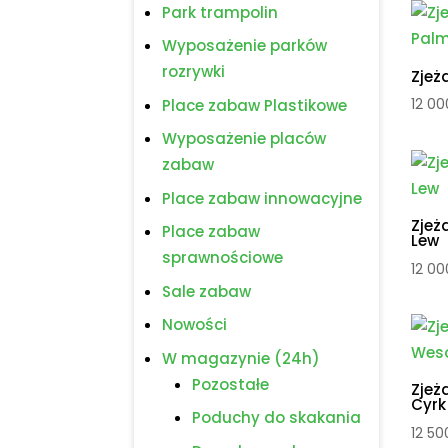
Park trampolin
Wyposażenie parków
rozrywki
Zjeż
12 0
Place zabaw Plastikowe
Wyposażenie placów
zabaw
Place zabaw innowacyjne
Zjeż
Place zabaw
Lew
sprawnościowe
12 0
Sale zabaw
Nowości
W magazynie (24h)
Pozostałe
Zjeż
Cyrk
Poduchy do skakania
12 5