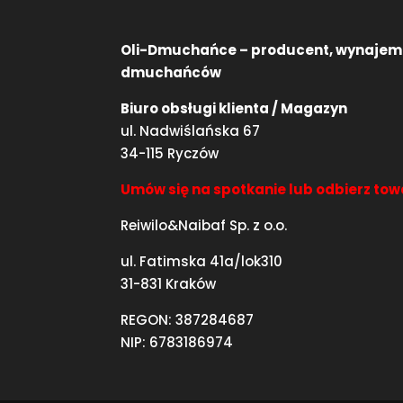
Oli-Dmuchańce – producent, wynajem
dmuchańców
Biuro obsługi klienta / Magazyn
ul. Nadwiślańska 67
34-115 Ryczów
Umów się na spotkanie lub odbierz tow
Reiwilo&Naibaf Sp. z o.o.
ul. Fatimska 41a/lok310
31-831 Kraków
REGON: 387284687
NIP: 6783186974