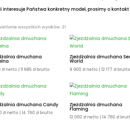
li interesuje Państwa konkretny model, prosimy o kontakt 
Posortowane
ietlanie wszystkich wyników: 21
według
ceny:
od
wysokiej
dżalnia dmuchana
Zjeżdżalnia dmuchana Se
elna
World
do
0
zł
netto |
11 685
zł
brutto
9 900
zł
netto |
12 177
zł
brutt
niskiej
dżalnia dmuchana Candy
Zjeżdżalnia dmuchana
Flaming
00
zł
netto |
14 760
zł
brutto
12 000
zł
netto |
14 760
zł
brut