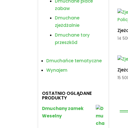
Dmuchane place
zabaw
Dmuchane
zjeżdżalnie
Zjeż
Dmuchane tory
14 5
przeszkód
Dmuchańce tematyczne
Zjeż
Wynajem
15 5
OSTATNIO OGLĄDANE
PRODUKTY
Dmuchany zamek
Weselny