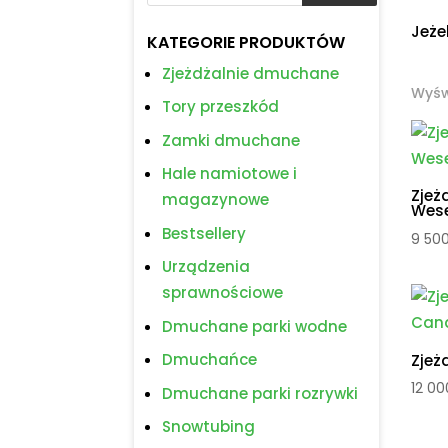
Jeże
KATEGORIE PRODUKTÓW
Zjeżdżalnie dmuchane
Wyśw
Tory przeszkód
Zamki dmuchane
Hale namiotowe i
Zjeż
magazynowe
Wes
Bestsellery
9 50
Urządzenia
sprawnościowe
Dmuchane parki wodne
Dmuchańce
Zjeż
12 0
Dmuchane parki rozrywki
Snowtubing