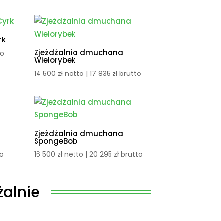
rk
Zjeżdżalnia dmuchana
to
Wielorybek
14 500
zł
netto |
17 835
zł
brutto
Zjeżdżalnia dmuchana
SpongeBob
to
16 500
zł
netto |
20 295
zł
brutto
alnie