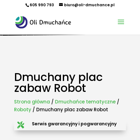
605 990 793
biuro@oli-dmuchance.pl
Oferujemy zamki dmuchane, zjeżdżalnie dmuchane, zjeżdżalnie wodne, dmuchane place zabaw,
tory przeszkód, zamki weselne, parki wodne dmuchane, namioty dmuchane, hale namiotowe,
wynajem dmuchańców, organizacja imprez plenerowych, piana party, popcorn, wata cukrowa,
granita, maszyny gastronomiczne, park trampolin, snowtubing, parki linowe, ścianki
wspinaczkowe, sale zabaw, plastikowe place zabaw, innowacyjne place zabaw, obsługa eventów z
animatorem, produkcja dmuchańców, sprzedaż dmuchańców. Działamy w całej Polsce.
Organizowaliśmy imprezy w takich miastach jak: Kraków, Katowice, Wieliczka, Oświęcim, Sucha
Beskidzka, Częstochowa, Miechów, Olkusz, Wadowice, Chorzów, Skawina, Bielsko-Biała, Tychy,
Gliwice, Chrzanów, Andrychów, Żywiec, Trzebinia, Jaworzno, Sosnowiec, Dąbrowa Górnicza, Zabrze,
Bytom, Rybnik, Tarnowskie Góry, Mikołów, Pszczyna, Cieszyn, Nowy Targ, Myślenice, Bochnia, Rabka-
Zdrój, Limanowa, Nowy Sącz, Warszawa, Gdańsk, Rzeszów, Poznań, Wrocław, Szczecin.
Dmuchany plac
zabaw Robot
Strona główna
/
Dmuchańce tematyczne
/
Roboty
/ Dmuchany plac zabaw Robot
Serwis gwarancyjny i pogwarancyjny
