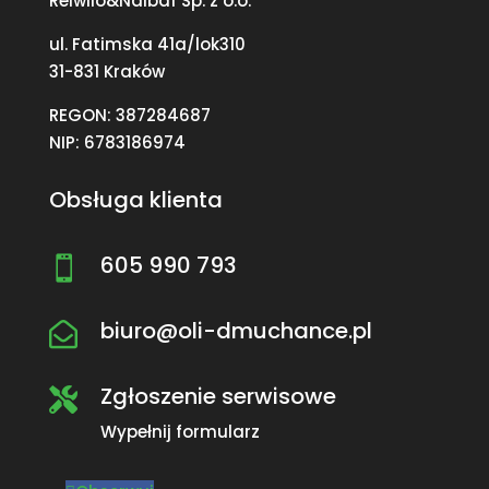
Reiwilo&Naibaf Sp. z o.o.
ul. Fatimska 41a/lok310
31-831 Kraków
REGON: 387284687
NIP: 6783186974
Obsługa klienta
605 990 793

biuro@oli-dmuchance.pl

Zgłoszenie serwisowe

Wypełnij formularz