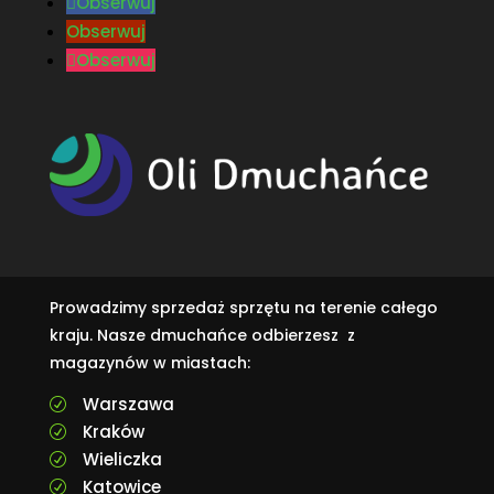
Obserwuj
Obserwuj
Obserwuj
Prowadzimy sprzedaż sprzętu na terenie całego
kraju. Nasze dmuchańce odbierzesz z
magazynów w miastach:
Warszawa
R
Kraków
R
Wieliczka
R
Katowice
R