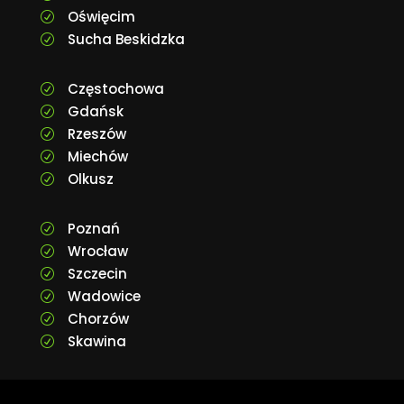
Oświęcim
R
Sucha Beskidzka
R
Częstochowa
R
Gdańsk
R
Rzeszów
R
Miechów
R
Olkusz
R
Poznań
R
Wrocław
R
Szczecin
R
Wadowice
R
Chorzów
R
Skawina
R