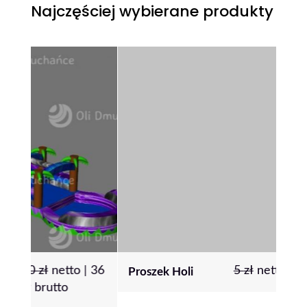
Najczęściej wybierane produkty
|
36
5
zł
netto |
6
zł
brutto
Proszek Holi
Pon
80 