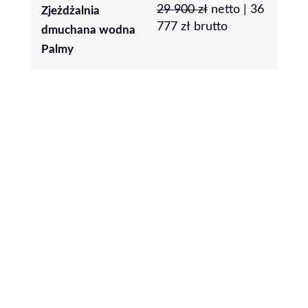
29 900
zł
netto |
36
Zjeżdżalnia
Pro
777
zł
brutto
dmuchana wodna
Palmy