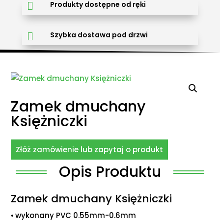
Produkty dostępne od ręki

Szybka dostawa pod drzwi

Zamek dmuchany
Księżniczki
Złóż zamówienie lub zapytaj o produkt
Opis Produktu
Zamek dmuchany Księżniczki
⦁ wykonany PVC 0.55mm-0.6mm