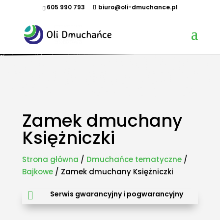
605 990 793
biuro@oli-dmuchance.pl
Oferujemy zamki dmuchane, zjeżdżalnie dmuchane, zjeżdżalnie wodne, dmuchane place zabaw,
tory przeszkód, zamki weselne, parki wodne dmuchane, namioty dmuchane, hale namiotowe,
wynajem dmuchańców, organizacja imprez plenerowych, piana party, popcorn, wata cukrowa,
granita, maszyny gastronomiczne, park trampolin, snowtubing, parki linowe, ścianki
wspinaczkowe, sale zabaw, plastikowe place zabaw, innowacyjne place zabaw, obsługa eventów z
animatorem, produkcja dmuchańców, sprzedaż dmuchańców. Działamy w całej Polsce.
Organizowaliśmy imprezy w takich miastach jak: Kraków, Katowice, Wieliczka, Oświęcim, Sucha
Beskidzka, Częstochowa, Miechów, Olkusz, Wadowice, Chorzów, Skawina, Bielsko-Biała, Tychy,
Gliwice, Chrzanów, Andrychów, Żywiec, Trzebinia, Jaworzno, Sosnowiec, Dąbrowa Górnicza, Zabrze,
Bytom, Rybnik, Tarnowskie Góry, Mikołów, Pszczyna, Cieszyn, Nowy Targ, Myślenice, Bochnia, Rabka-
Zdrój, Limanowa, Nowy Sącz, Warszawa, Gdańsk, Rzeszów, Poznań, Wrocław, Szczecin.
Zamek dmuchany
Księżniczki
Strona główna
/
Dmuchańce tematyczne
/
Bajkowe
/ Zamek dmuchany Księżniczki
Serwis gwarancyjny i pogwarancyjny
