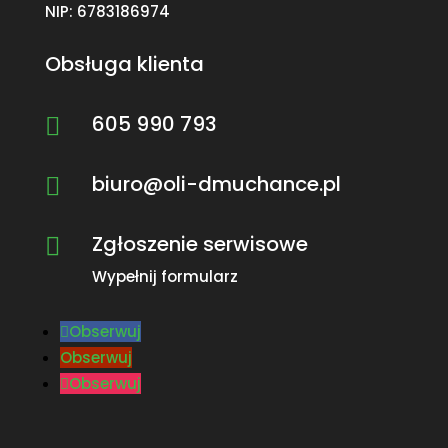
NIP: 6783186974
Obsługa klienta
605 990 793

biuro@oli-dmuchance.pl

Zgłoszenie serwisowe

Wypełnij formularz
Obserwuj
Obserwuj
Obserwuj