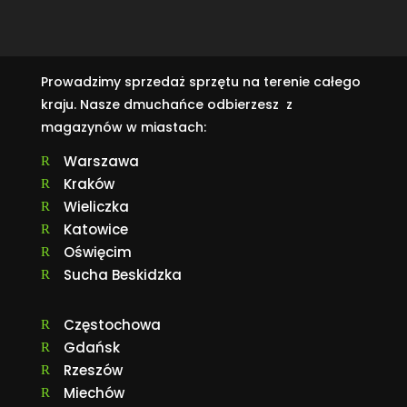
Prowadzimy sprzedaż sprzętu na terenie całego
kraju. Nasze dmuchańce odbierzesz z
magazynów w miastach:
Warszawa
R
Kraków
R
Wieliczka
R
Katowice
R
Oświęcim
R
Sucha Beskidzka
R
Częstochowa
R
Gdańsk
R
Rzeszów
R
Miechów
R