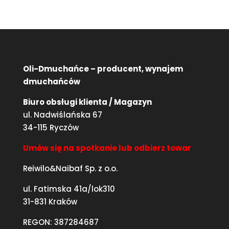
Oli-Dmuchańce – producent, wynajem
dmuchańców
Biuro obsługi klienta / Magazyn
ul. Nadwiślańska 67
34-115 Ryczów
Umów się na spotkanie lub odbierz towar
Reiwilo&Naibaf Sp. z o.o.
ul. Fatimska 41a/lok310
31-831 Kraków
REGON: 387284687