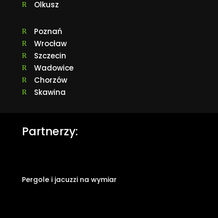
Olkusz
R
Poznań
R
Wrocław
R
Szczecin
R
Wadowice
R
Chorzów
R
Skawina
R
Partnerzy:
Pergole i jacuzzi na wymiar