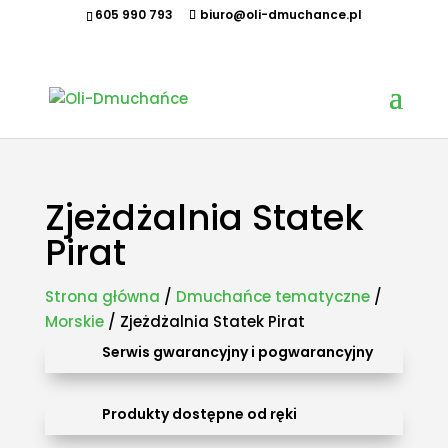
605 990 793
biuro@oli-dmuchance.pl
Oferujemy zamki dmuchane, zjeżdżalnie dmuchane, zjeżdżalnie wodne, dmuchane place zabaw,
tory przeszkód, zamki weselne, parki wodne dmuchane, namioty dmuchane, hale namiotowe,
wynajem dmuchańców, organizacja imprez plenerowych, piana party, popcorn, wata cukrowa,
granita, maszyny gastronomiczne, park trampolin, snowtubing, parki linowe, ścianki
wspinaczkowe, sale zabaw, plastikowe place zabaw, innowacyjne place zabaw, obsługa eventów z
animatorem, produkcja dmuchańców, sprzedaż dmuchańców. Działamy w całej Polsce.
Organizowaliśmy imprezy w takich miastach jak: Kraków, Katowice, Wieliczka, Oświęcim, Sucha
Beskidzka, Częstochowa, Miechów, Olkusz, Wadowice, Chorzów, Skawina, Bielsko-Biała, Tychy,
Gliwice, Chrzanów, Andrychów, Żywiec, Trzebinia, Jaworzno, Sosnowiec, Dąbrowa Górnicza, Zabrze,
Bytom, Rybnik, Tarnowskie Góry, Mikołów, Pszczyna, Cieszyn, Nowy Targ, Myślenice, Bochnia, Rabka-
Zdrój, Limanowa, Nowy Sącz, Warszawa, Gdańsk, Rzeszów, Poznań, Wrocław, Szczecin.
Zjeżdżalnia Statek
Pirat
Strona główna
/
Dmuchańce tematyczne
/
Morskie
/ Zjeżdżalnia Statek Pirat
Serwis gwarancyjny i pogwarancyjny
Produkty dostępne od ręki