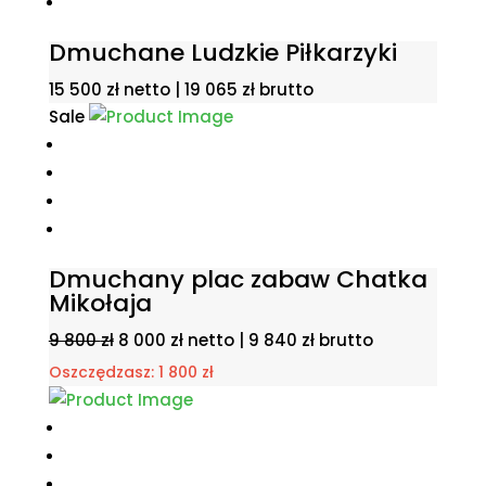
Dmuchane Ludzkie Piłkarzyki
15 500
zł
netto |
19 065
zł
brutto
Sale
Dmuchany plac zabaw Chatka
Mikołaja
Pierwotna
Aktualna
9 800
zł
8 000
zł
netto |
9 840
zł
brutto
cena
cena
Oszczędzasz:
1 800
zł
wynosiła:
wynosi:
9
8
800 zł.
000 zł.