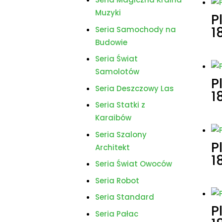
Muzyki
P
1
Seria Samochody na
Budowie
Seria Świat
Samolotów
P
Seria Deszczowy Las
1
Seria Statki z
Karaibów
Seria Szalony
P
Architekt
1
Seria Świat Owoców
Seria Robot
Seria Standard
P
Seria Pałac