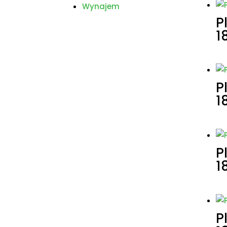
Wynajem
P
1
P
1
P
1
P