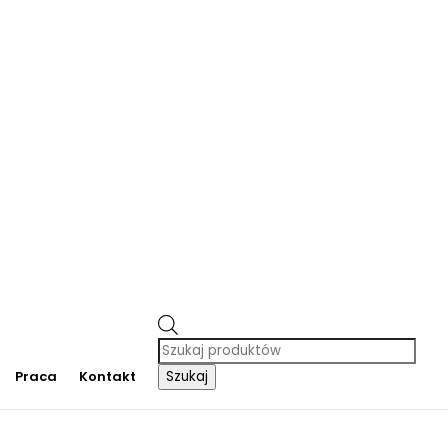
m dmuchańców, organizacja imprez plenerowych, piana party, popcorn, wata cukrowa, granita,
cja dmuchańców, sprzedaż dmuchańców. Działamy w całej Polsce. Organizowaliśmy imprezy w
Trzebinia, Jaworzno, Sosnowiec, Dąbrowa Górnicza, Zabrze, Bytom, Rybnik, Tarnowskie Góry, Mikołów,
Szybka dostawa pod drzwi
Wyszukiwarka
produktów
Praca
Kontakt
Szukaj