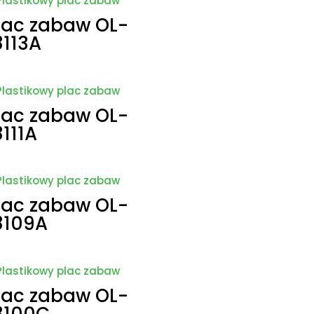
od
lac zabaw OL-
wysokiej
8113A
do
niskiej
lac zabaw OL-
8111A
lac zabaw OL-
8109A
lac zabaw OL-
8100C