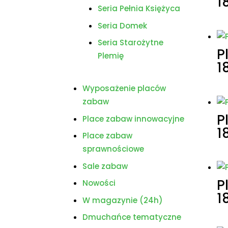
1
Seria Pełnia Księżyca
Seria Domek
Seria Starożytne
P
Plemię
1
Wyposażenie placów
zabaw
P
Place zabaw innowacyjne
1
Place zabaw
sprawnościowe
Sale zabaw
P
Nowości
1
W magazynie (24h)
Dmuchańce tematyczne