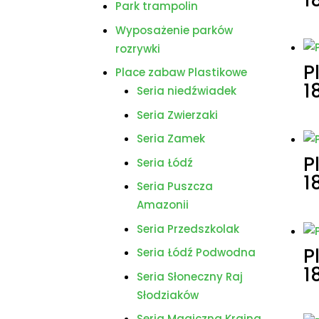
Park trampolin
Wyposażenie parków
rozrywki
P
Place zabaw Plastikowe
1
Seria niedźwiadek
Seria Zwierzaki
Seria Zamek
P
Seria Łódź
1
Seria Puszcza
Amazonii
Seria Przedszkolak
P
Seria Łódź Podwodna
1
Seria Słoneczny Raj
Słodziaków
Seria Magiczna Kraina