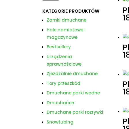
P
KATEGORIE PRODUKTÓW
1
Zamki dmuchane
Hale namiotowe i
magazynowe
P
Bestsellery
1
Urządzenia
sprawnościowe
Zjeżdżalnie dmuchane
P
Tory przeszkód
1
Dmuchane parki wodne
Dmuchańce
Dmuchane parki rozrywki
P
Snowtubing
1